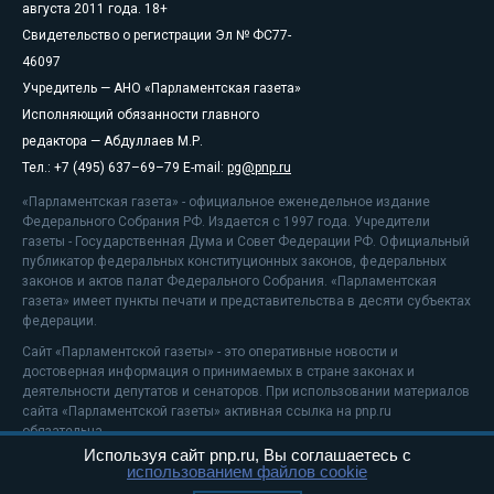
августа 2011 года. 18+
Свидетельство о регистрации Эл № ФС77-
46097
Учредитель — АНО «Парламентская газета»
Исполняющий обязанности главного
редактора — Абдуллаев М.Р.
Тел.: +7 (495) 637–69–79 E-mail:
pg@pnp.ru
«Парламентская газета» - официальное еженедельное издание
Федерального Собрания РФ. Издается с 1997 года. Учредители
газеты - Государственная Дума и Совет Федерации РФ. Официальный
публикатор федеральных конституционных законов, федеральных
законов и актов палат Федерального Собрания. «Парламентская
газета» имеет пункты печати и представительства в десяти субъектах
федерации.
Сайт «Парламентской газеты» - это оперативные новости и
достоверная информация о принимаемых в стране законах и
деятельности депутатов и сенаторов. При использовании материалов
сайта «Парламентской газеты» активная ссылка на pnp.ru
обязательна.
Используя сайт pnp.ru, Вы соглашаетесь с
На информационном ресурсе применяются
рекомендательные
использованием файлов cookie
технологии