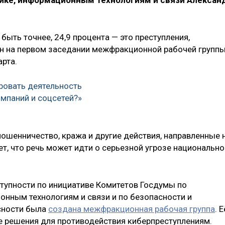
ике, информационным технологиям и связи Алексан
быть точнее, 24,9 процента — это преступления,
 он на первом заседании межфракционной рабочей групп
арта.
ировать деятельность
омпаний и соцсетей?»
 мошенничество, кража и другие действия, направленные 
т, что речь может идти о серьезной угрозе национально
тупности по инициативе Комитетов Госдумы по
нным технологиям и связи и по безопасности и
сности была
создана межфракционная рабочая группа
. Е
е решения для противодействия киберпреступлениям.