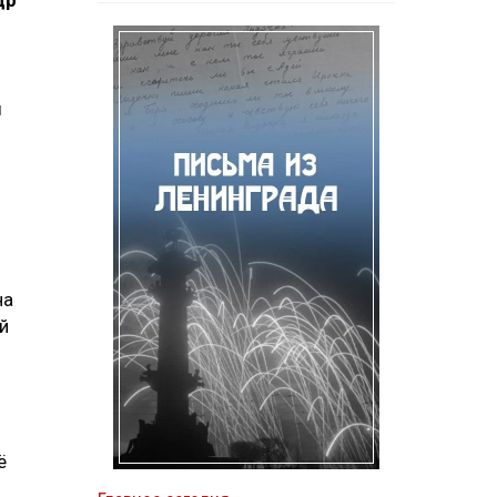
др
ы
на
й
ё