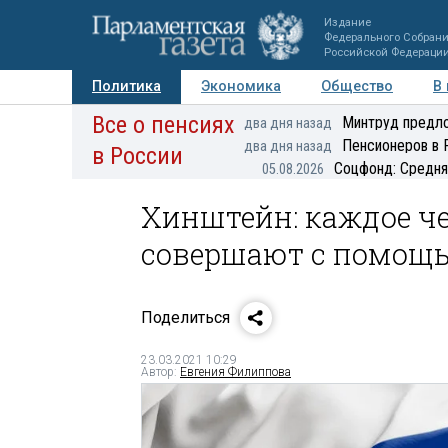
Издание
Федерального Собран
Российской Федераци
Политика
Экономика
Общество
В
Все о пенсиях
Фото
Авторы
Персоны
Мнения
Регионы
Минтруд предло
два дня назад
Пенсионеров в 
два дня назад
в России
Соцфонд: Средня
05.08.2026
Хинштейн: каждое че
совершают с помощь
Поделиться
23.03.2021 10:29
Автор:
Евгения Филиппова