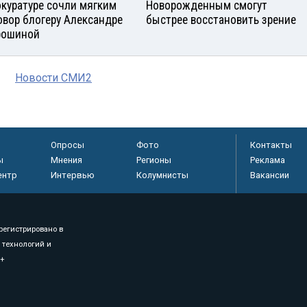
окуратуре сочли мягким
Новорожденным смогут
овор блогеру Александре
быстрее восстановить зрение
рошиной
Новости СМИ2
Опросы
Фото
Контакты
ы
Мнения
Регионы
Реклама
ентр
Интервью
Колумнисты
Вакансии
регистрировано в
 технологий и
8+
.