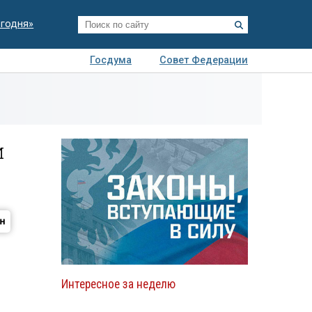
егодня»
Госдума
Совет Федерации
я
Авто
Недвижимость
Технологии
иза
и
Интересное за неделю