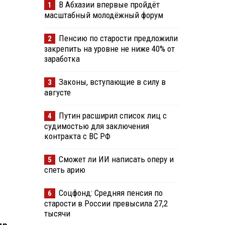
В Абхазии впервые пройдёт
1
масштабный молодёжный форум
Пенсию по старости предложили
2
закрепить на уровне не ниже 40% от
заработка
Законы, вступающие в силу в
3
августе
Путин расширил список лиц с
4
судимостью для заключения
контракта с ВС РФ
Сможет ли ИИ написать оперу и
5
спеть арию
Соцфонд: Средняя пенсия по
6
старости в России превысила 27,2
тысячи