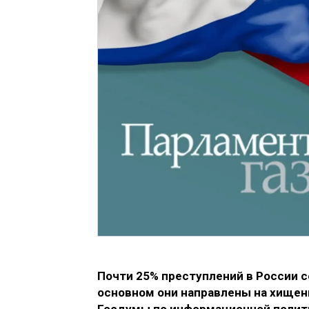
Почти 25% преступлений в России 
основном они направлены на хищен