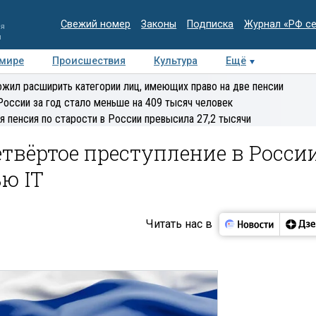
Свежий номер
Законы
Подписка
Журнал «РФ с
ия
и
 мире
Происшествия
Культура
Ещё
Медиацентр
Интервью
Колумнисты
Делова
жил расширить категории лиц, имеющих право на две пенсии
эксперт
России за год стало меньше на 409 тысяч человек
я пенсия по старости в России превысила 27,2 тысячи
твёртое преступление в Росси
ю IT
Читать нас в