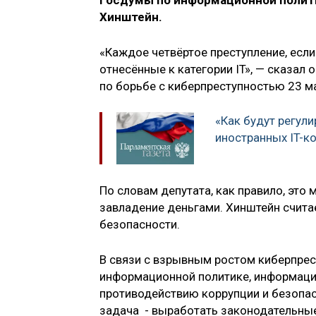
Госдумы по информационной полит
Хинштейн.
«Каждое четвёртое преступление, если 
отнесённые к категории IT», — сказал
по борьбе с киберпреступностью 23 м
«Как будут регул
иностранных IT-к
По словам депутата, как правило, это
завладение деньгами. Хинштейн считае
безопасности.
В связи с взрывным ростом киберпрес
информационной политике, информацио
противодействию коррупции и безопа
задача - выработать законодательны