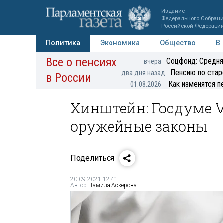
Издание
Федерального Собран
Российской Федераци
Политика
Экономика
Общество
В
Все о пенсиях
Фото
Авторы
Персоны
Мнения
Регионы
Соцфонд: Средня
вчера
Пенсию по стар
два дня назад
в России
Как изменятся п
01.08.2026
Хинштейн: Госдуме V
оружейные законы
Поделиться
20.09.2021 12:41
Автор:
Тамила Аскерова