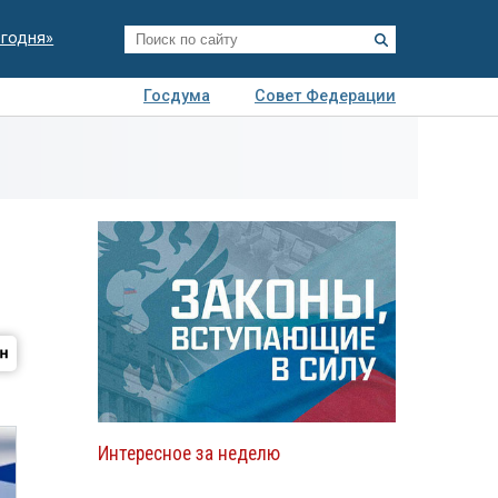
егодня»
Госдума
Совет Федерации
я
Авто
Недвижимость
Технологии
иза
Интересное за неделю