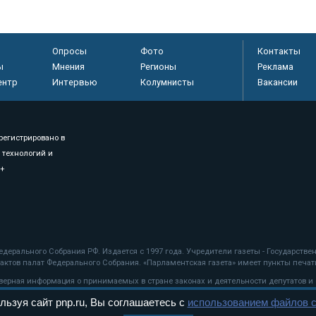
Опросы
Фото
Контакты
ы
Мнения
Регионы
Реклама
ентр
Интервью
Колумнисты
Вакансии
регистрировано в
 технологий и
8+
.
дерального Собрания РФ. Издается с 1997 года. Учредители газеты - Государств
ктов палат Федерального Собрания. «Парламентская газета» имеет пункты печати
оверная информация о принимаемых в стране законах и деятельности депутатов и
льзуя сайт pnp.ru, Вы соглашаетесь с
использованием файлов c
ехнологии