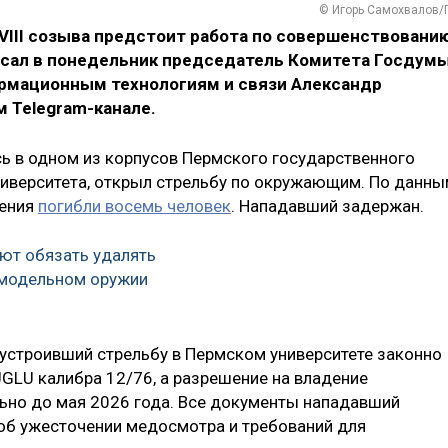
© Игорь Самохвалов/
III созыва предстоит работа по совершенствовани
исал в понедельник председатель Комитета Госдум
рмационным технологиям и связи Александр
м Telegram-канале.
сь в одном из корпусов Пермского государственного
ниверситета, открыл стрельбу по окружающим. По данн
дения
погибли восемь человек
. Нападавший задержан.
ют обязать удалять
модельном оружии
 устроивший стрельбу в Пермском университете законно
GLU калибра 12/76, а разрешение на владение
ьно до мая 2026 года. Все документы нападавший
 об ужесточении медосмотра и требований для