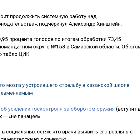
стоит продолжить системную работу над
нодательства», подчеркнул Александр Хинштейн.
,95 процента голосов по итогам обработки 73,45
номандатном округе №158 в Самарской области. Об это
о табло ЦИК.
го мозга у устроившего стрельбу в казанской школе
и невменяемым
 об усилении госконтроля за оборотом оружия
(вступит 
х — «не панацея».
л в социальных сетях, что врачи выявить его реальные
лся мастерски их скрывать».