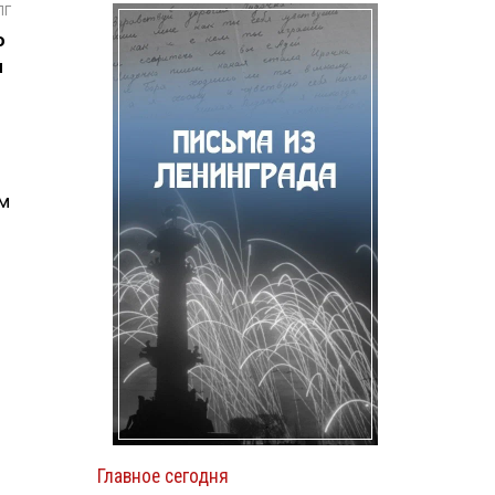
ПГ
ю
ы
ым
Главное сегодня