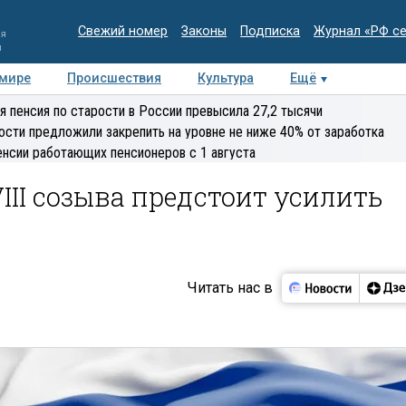
Свежий номер
Законы
Подписка
Журнал «РФ с
ия
и
 мире
Происшествия
Культура
Ещё
Медиацентр
Интервью
Колумнисты
Делова
я пенсия по старости в России превысила 27,2 тысячи
эксперт
ости предложили закрепить на уровне не ниже 40% от заработка
енсии работающих пенсионеров с 1 августа
III созыва предстоит усилить
Читать нас в