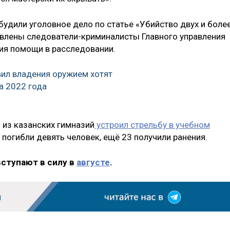
удили уголовное дело по статье «Убийство двух и боле
авлены следователи-криминалисты Главного управления
ия помощи в расследовании.
ил владения оружием хотят
а 2022 года
 из казанских гимназий
устроил стрельбу в учебном
я погибли девять человек, ещё 23 получили ранения.
вступают в силу в
августе
.