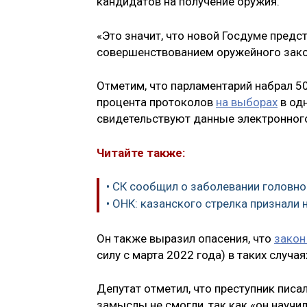
кандидатов на получение оружия.
«Это значит, что новой Госдуме пред
совершенствованием оружейного зако
Отметим, что парламентарий набрал 50
процента протоколов
на выборах
в од
свидетельствуют данные электронног
Читайте также:
• СК сообщил о заболевании головно
• ОНК: казанского стрелка признал
Он также выразил опасения, что
закон
силу с марта 2022 года) в таких случая
Депутат отметил, что преступник писа
замыслы не смогли, так как «он научи