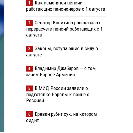
Как изменятся пенсии
1
работающих пенсионеров с 1 августа
Сенатор Косихина рассказала о
2
перерасчете пенсий работающих с 1
августа
Законы, вступающие в силу в
3
августе
Владимир Джабаров — о том,
4
зачем Европе Армения
В МИД России заявили о
5
подготовке Европы к войне с
Россией
Ереван рубит сук, на котором
6
сидит