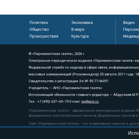
Политика
Экономика
Видео
Общество
В мире
Персон
Происшествия
Культура
Медиац
© «Парламентская газета», 2026 г.
Электронное периодическое издание «Парламентская газета» за
Федеральной службе по надзору в сфере связи, информационных
массовых коммуникаций (Роскомнадзор) 05 августа 2011 года. 1
Свидетельство о регистрации Эл № ФС77-46097
Учредитель — АНО «Парламентская газета»
Исполняющий обязанности главного редактора — Абдуллаев М.Р
Тел.: +7 (495) 637–69–79 E-mail:
pg@pnp.ru
«Парламентская газета» - официальное еженедельное издание Фе
федеральных конституционных законов, федеральных законов и а
Сайт «Парламентской газеты» - это оперативные новости и дост
«Парламентской газеты» активная ссылка на pnp.ru обязательна.
Испо
На информационном ресурсе применяются
рекомендательные т