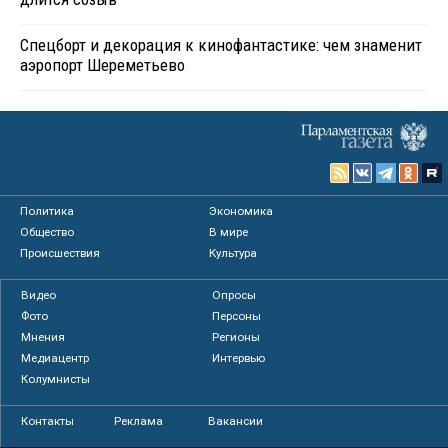
Спецборт и декорация к кинофантастике: чем знаменит
аэропорт Шереметьево
Политика
Экономика
Общество
В мире
Происшествия
Культура
Видео
Опросы
Фото
Персоны
Мнения
Регионы
Медиацентр
Интервью
Колумнисты
Контакты
Реклама
Вакансии