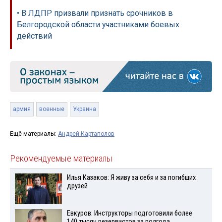
• В ЛДПР призвали признать срочников в
Белгородской области участниками боевых
действий
армия
военные
Украина
Ещё материалы:
Андрей Картаполов
Рекомендуемые материалы
Илья Казаков: Я живу за себя и за погибших
друзей
Евкуров: Инструкторы подготовили более
140 тысяч резервистов за полгода