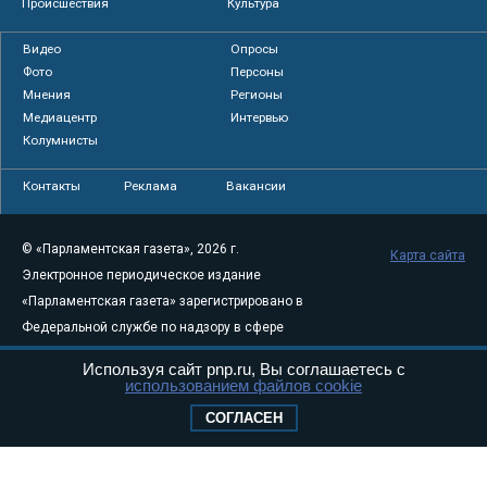
Происшествия
Культура
Видео
Опросы
Фото
Персоны
Мнения
Регионы
Медиацентр
Интервью
Колумнисты
Контакты
Реклама
Вакансии
© «Парламентская газета», 2026 г.
Карта сайта
Электронное периодическое издание
«Парламентская газета» зарегистрировано в
Федеральной службе по надзору в сфере
связи, информационных технологий и
Используя сайт pnp.ru, Вы соглашаетесь с
массовых коммуникаций (Роскомнадзор) 05
использованием файлов cookie
августа 2011 года. 18+
СОГЛАСЕН
Свидетельство о регистрации Эл № ФС77-
46097
Учредитель — АНО «Парламентская газета»