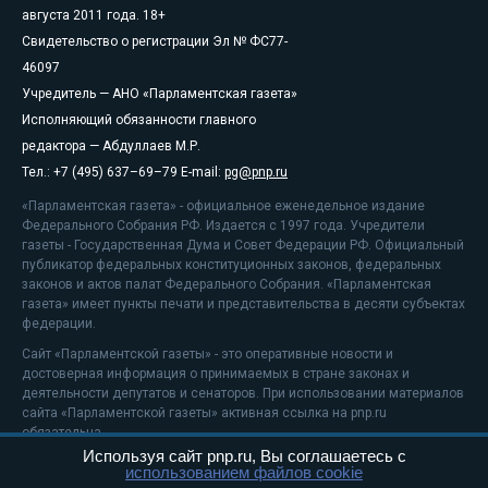
августа 2011 года. 18+
Свидетельство о регистрации Эл № ФС77-
46097
Учредитель — АНО «Парламентская газета»
Исполняющий обязанности главного
редактора — Абдуллаев М.Р.
Тел.: +7 (495) 637–69–79 E-mail:
pg@pnp.ru
«Парламентская газета» - официальное еженедельное издание
Федерального Собрания РФ. Издается с 1997 года. Учредители
газеты - Государственная Дума и Совет Федерации РФ. Официальный
публикатор федеральных конституционных законов, федеральных
законов и актов палат Федерального Собрания. «Парламентская
газета» имеет пункты печати и представительства в десяти субъектах
федерации.
Сайт «Парламентской газеты» - это оперативные новости и
достоверная информация о принимаемых в стране законах и
деятельности депутатов и сенаторов. При использовании материалов
сайта «Парламентской газеты» активная ссылка на pnp.ru
обязательна.
Используя сайт pnp.ru, Вы соглашаетесь с
На информационном ресурсе применяются
рекомендательные
использованием файлов cookie
технологии