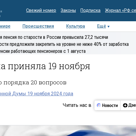
Свежий номер
Законы
Подписка
Журнал «РФ с
ия
и
 мире
Происшествия
Культура
Ещё
Медиацентр
Интервью
Колумнисты
Делова
я пенсия по старости в России превысила 27,2 тысячи
эксперт
ости предложили закрепить на уровне не ниже 40% от заработка
енсии работающих пенсионеров с 1 августа
а приняла 19 ноября
 порядка 20 вопросов
нной Думы 19 ноября 2024 года
Читать нас в