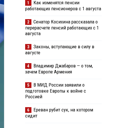
Как изменятся пенсии
1
работающих пенсионеров с 1 августа
Сенатор Косихина рассказала о
2
перерасчете пенсий работающих с 1
августа
Законы, вступающие в силу в
3
августе
Владимир Джабаров — о том,
4
зачем Европе Армения
В МИД России заявили о
5
подготовке Европы к войне с
Россией
Ереван рубит сук, на котором
6
сидит