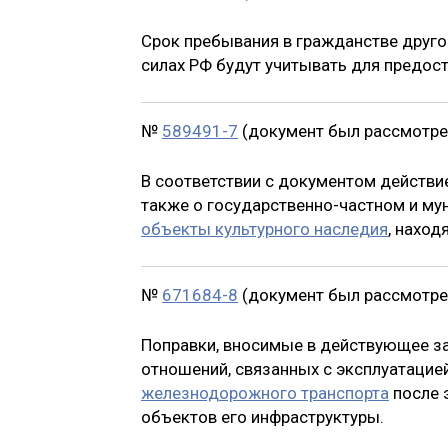
Срок пребывания в гражданстве друго
силах РФ будут учитывать для предос
№
589491-7
(документ был рассмотрен
В соответствии с документом действи
также о государственно-частном и му
объекты культурного наследия
, нахо
№
671684-8
(документ был рассмотрен
Поправки, вносимые в действующее за
отношений, связанных с эксплуатаци
железнодорожного транспорта
после 
объектов его инфраструктуры.