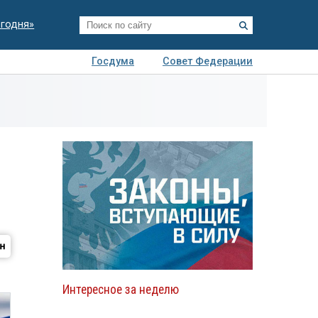
егодня»
Госдума
Совет Федерации
я
Авто
Недвижимость
Технологии
иза
Интересное за неделю