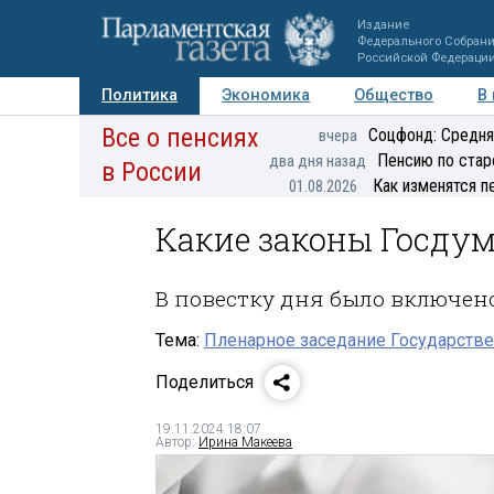
Издание
Федерального Собран
Российской Федераци
Политика
Экономика
Общество
В
Все о пенсиях
Фото
Авторы
Персоны
Мнения
Регионы
Соцфонд: Средня
вчера
Пенсию по стар
два дня назад
в России
Как изменятся п
01.08.2026
Какие законы Госдум
В повестку дня было включено
Тема:
Пленарное заседание Государстве
Поделиться
19.11.2024 18:07
Автор:
Ирина Макеева