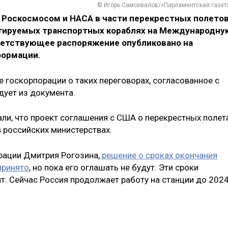
© Игорь Самохвалов/«Парламентская газет
Роскосмосом и НАСА в части перекрестных полето
отируемых транспортных кораблях на Международну
ветствующее распоряжение опубликовано на
формации.
 госкорпорации о таких переговорах, согласованное с
ует из документа.
ли, что проект соглашения с США о перекрестных полет
 российских министерствах.
рации Дмитрия Рогозина,
решение о сроках окончания
принято
, но пока его оглашать не будут. Эти сроки
т. Сейчас Россия продолжает работу на станции до 202