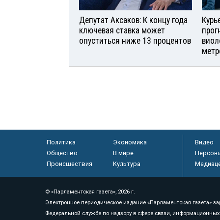
Депутат Аксаков: К концу года
Курь
ключевая ставка может
прог
опуститься ниже 13 процентов
виол
метр
Политика
Экономика
Видео
Общество
В мире
Персон
Происшествия
Культура
Медиац
© «Парламентская газета», 2026 г.
Электронное периодическое издание «Парламентская газета» за
Федеральной службе по надзору в сфере связи, информационных