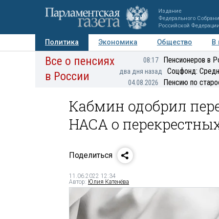
Издание
Федерального Собран
Российской Федераци
Политика
Экономика
Общество
В
Все о пенсиях
Фото
Авторы
Персоны
Мнения
Регионы
Пенсионеров в Р
08:17
Соцфонд: Средн
два дня назад
в России
Пенсию по старо
04.08.2026
Кабмин одобрил пер
НАСА о перекрестны
Поделиться
11.06.2022 12:34
Автор:
Юлия Катенёва