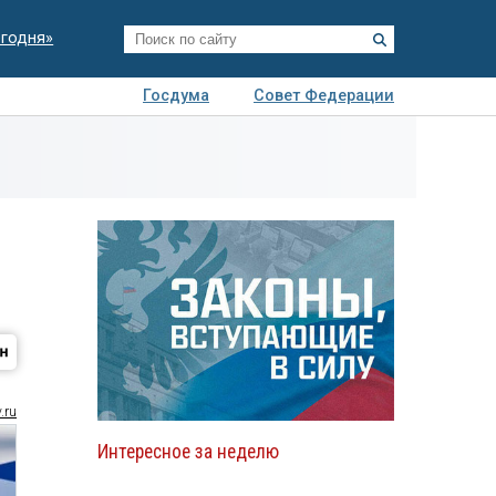
егодня»
Госдума
Совет Федерации
я
Авто
Недвижимость
Технологии
иза
.ru
Интересное за неделю