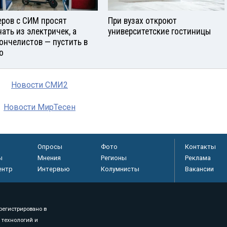
еров с СИМ просят
При вузах откроют
нать из электричек, а
университетские гостиницы
ончелистов — пустить в
о
Новости СМИ2
Новости МирТесен
Опросы
Фото
Контакты
ы
Мнения
Регионы
Реклама
ентр
Интервью
Колумнисты
Вакансии
регистрировано в
 технологий и