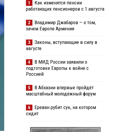
Как изменятся пенсии
1
работающих пенсионеров с 1 августа
Владимир Джабаров — о том,
2
зачем Европе Армения
Законы, вступающие в силу в
3
августе
В МИД России заявили о
4
подготовке Европы к войне с
Россией
В Абхазии впервые пройдёт
5
масштабный молодёжный форум
Ереван рубит сук, на котором
6
сидит