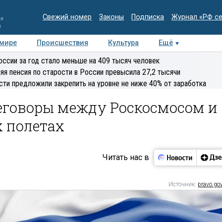
Свежий номер
Законы
Подписка
Журнал «РФ с
ия
и
 мире
Происшествия
Культура
Ещё
Медиацентр
Интервью
Колумнисты
Делова
оссии за год стало меньше на 409 тысяч человек
эксперт
яя пенсия по старости в России превысила 27,2 тысячи
сти предложили закрепить на уровне не ниже 40% от заработка
еговоры между Роскосмосом и
х полетах
Читать нас в
Источник:
pravo.gov