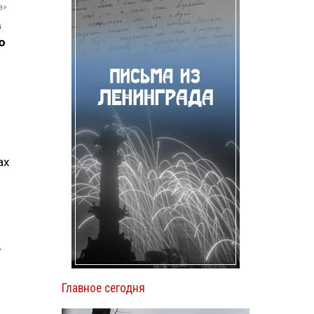
а»
в
ю
ах
4
Главное сегодня