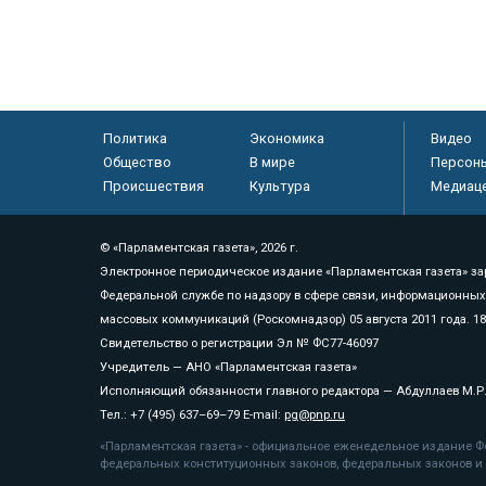
Политика
Экономика
Видео
Общество
В мире
Персон
Происшествия
Культура
Медиац
© «Парламентская газета», 2026 г.
Электронное периодическое издание «Парламентская газета» за
Федеральной службе по надзору в сфере связи, информационных
массовых коммуникаций (Роскомнадзор) 05 августа 2011 года. 1
Свидетельство о регистрации Эл № ФС77-46097
Учредитель — АНО «Парламентская газета»
Исполняющий обязанности главного редактора — Абдуллаев М.Р
Тел.: +7 (495) 637–69–79 E-mail:
pg@pnp.ru
«Парламентская газета» - официальное еженедельное издание Фе
федеральных конституционных законов, федеральных законов и а