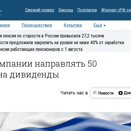
Свежий номер
Законы
Подписка
Журнал «РФ с
ия
и
 мире
Происшествия
Культура
Ещё
Медиацентр
Интервью
Колумнисты
Делова
я пенсия по старости в России превысила 27,2 тысячи
эксперт
ости предложили закрепить на уровне не ниже 40% от заработка
енсии работающих пенсионеров с 1 августа
омпании направлять 50
на дивиденды
Читать нас в