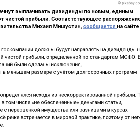
© pixabay.c
начнут выплачивать дивиденды по новым, единым
 от чистой прибыли. Соответствующее распоряжени
авительства Михаил Мишустин,
сообщается
на сайте
е госкомпании должны будут направлять на дивиденды н
й чистой прибыли, определённой по стандартам МСФО. 
аний были сделаны исключения,
 в меньшем размере с учётом долгосрочных программ
 определялся исходя из нескорректированной прибыли. 
 в том числе «не обеспеченные» деньгами статьи,
е с переоценкой имущества или разницами в курсах
сё реже встречается в мировой практике, поэтому от нег
е.