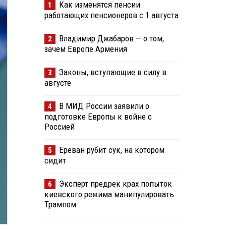
Как изменятся пенсии
1
работающих пенсионеров с 1 августа
Владимир Джабаров — о том,
2
зачем Европе Армения
Законы, вступающие в силу в
3
августе
В МИД России заявили о
4
подготовке Европы к войне с
Россией
Ереван рубит сук, на котором
5
сидит
Эксперт предрек крах попыток
6
киевского режима манипулировать
Трампом