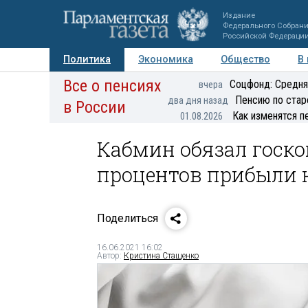
Издание
Федерального Собран
Российской Федераци
Политика
Экономика
Общество
В
Все о пенсиях
Фото
Авторы
Персоны
Мнения
Регионы
Соцфонд: Средня
вчера
Пенсию по стар
два дня назад
в России
Как изменятся п
01.08.2026
Кабмин обязал госк
процентов прибыли 
Поделиться
16.06.2021 16:02
Автор:
Кристина Стащенко