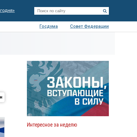
егодня»
Госдума
Совет Федерации
я
Авто
Недвижимость
Технологии
иза
Интересное за неделю