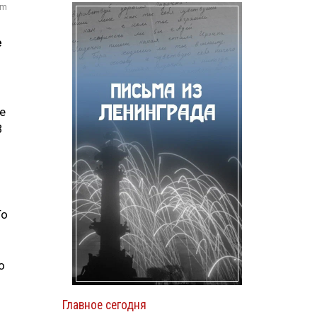
om
е
е
В
То
о
Главное сегодня