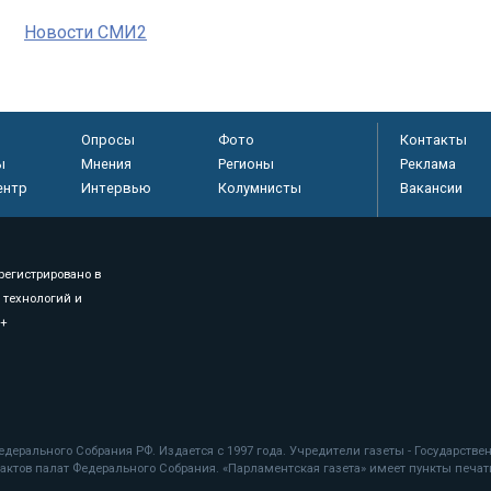
Новости СМИ2
Опросы
Фото
Контакты
ы
Мнения
Регионы
Реклама
ентр
Интервью
Колумнисты
Вакансии
регистрировано в
 технологий и
8+
.
дерального Собрания РФ. Издается с 1997 года. Учредители газеты - Государств
ктов палат Федерального Собрания. «Парламентская газета» имеет пункты печати