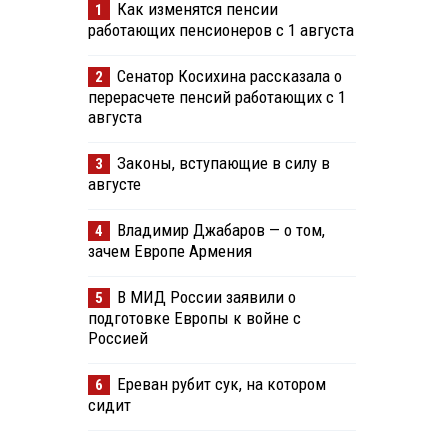
Как изменятся пенсии
1
работающих пенсионеров с 1 августа
Сенатор Косихина рассказала о
2
перерасчете пенсий работающих с 1
августа
Законы, вступающие в силу в
3
августе
Владимир Джабаров — о том,
4
зачем Европе Армения
В МИД России заявили о
5
подготовке Европы к войне с
Россией
Ереван рубит сук, на котором
6
сидит