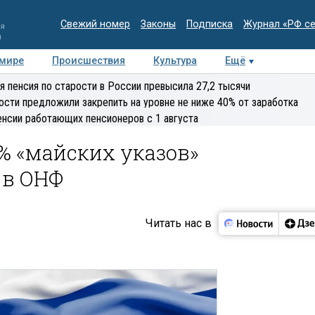
Свежий номер
Законы
Подписка
Журнал «РФ с
ия
и
 мире
Происшествия
Культура
Ещё
Медиацентр
Интервью
Колумнисты
Делова
я пенсия по старости в России превысила 27,2 тысячи
эксперт
ости предложили закрепить на уровне не ниже 40% от заработка
енсии работающих пенсионеров с 1 августа
% «майских указов»
 в ОНФ
Читать нас в