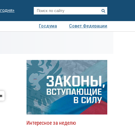
егодня»
Госдума
Совет Федерации
я
Авто
Недвижимость
Технологии
иза
Интересное за неделю