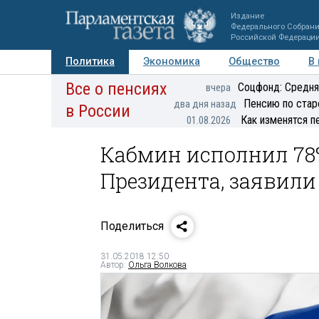
Издание
Федерального Собран
Российской Федераци
Политика
Экономика
Общество
В
Все о пенсиях
Фото
Авторы
Персоны
Мнения
Регионы
Соцфонд: Средня
вчера
Пенсию по стар
два дня назад
в России
Как изменятся п
01.08.2026
Кабмин исполнил 78
Президента, заявили
Поделиться
31.05.2018 12:50
Автор:
Ольга Волкова