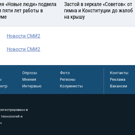
ия «Новые люди» подвела
Застой в зеркале «Советов»: от
и пяти лет работы в
гимна и Конституции до жалоб
уме
на крышу
Новости СМИ2
Новости СМИ2
Опросы
Фото
Контакты
ы
Мнения
Регионы
Реклама
ентр
Интервью
Колумнисты
Вакансии
регистрировано в
 технологий и
8+