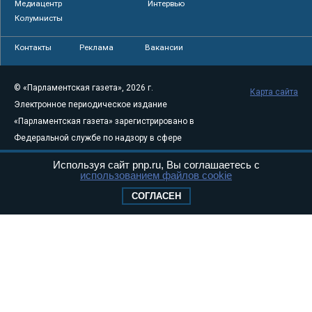
Медиацентр
Интервью
Колумнисты
Контакты
Реклама
Вакансии
© «Парламентская газета», 2026 г.
Карта сайта
Электронное периодическое издание
«Парламентская газета» зарегистрировано в
Федеральной службе по надзору в сфере
связи, информационных технологий и
Используя сайт pnp.ru, Вы соглашаетесь с
массовых коммуникаций (Роскомнадзор) 05
использованием файлов cookie
августа 2011 года. 18+
СОГЛАСЕН
Свидетельство о регистрации Эл № ФС77-
46097
Учредитель — АНО «Парламентская газета»
Исполняющий обязанности главного
редактора — Абдуллаев М.Р.
Тел.: +7 (495) 637–69–79 E-mail:
pg@pnp.ru
«Парламентская газета» - официальное еженедельное издание