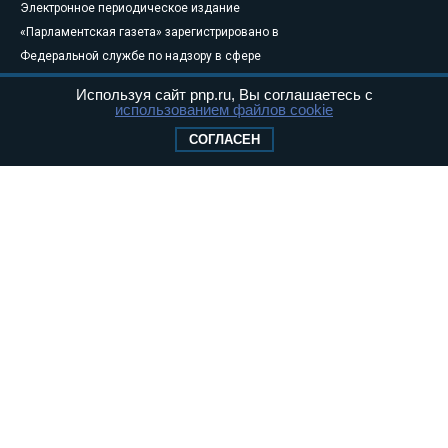
Электронное периодическое издание
«Парламентская газета» зарегистрировано в
Федеральной службе по надзору в сфере
связи, информационных технологий и
Используя сайт pnp.ru, Вы соглашаетесь с
массовых коммуникаций (Роскомнадзор) 05
использованием файлов cookie
августа 2011 года. 18+
СОГЛАСЕН
Свидетельство о регистрации Эл № ФС77-
46097
Учредитель — АНО «Парламентская газета»
Исполняющий обязанности главного
редактора — Абдуллаев М.Р.
Тел.: +7 (495) 637–69–79 E-mail:
pg@pnp.ru
«Парламентская газета» - официальное еженедельное издание
Федерального Собрания РФ. Издается с 1997 года. Учредители
газеты - Государственная Дума и Совет Федерации РФ. Официальный
публикатор федеральных конституционных законов, федеральных
законов и актов палат Федерального Собрания. «Парламентская
газета» имеет пункты печати и представительства в десяти субъектах
федерации.
Сайт «Парламентской газеты» - это оперативные новости и