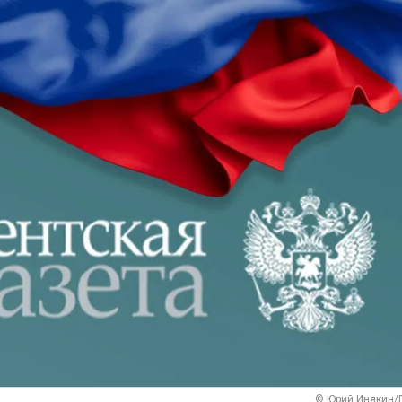
© Юрий Инякин/