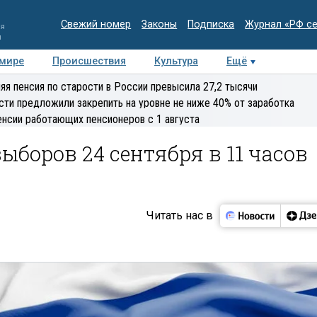
Свежий номер
Законы
Подписка
Журнал «РФ с
ия
и
 мире
Происшествия
Культура
Ещё
Медиацентр
Интервью
Колумнисты
Делова
яя пенсия по старости в России превысила 27,2 тысячи
эксперт
сти предложили закрепить на уровне не ниже 40% от заработка
енсии работающих пенсионеров с 1 августа
ыборов 24 сентября в 11 часов
Читать нас в