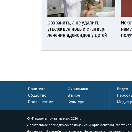
Сохранить, а не удалить:
Неко
утвержден новый стандарт
наме
лечения аденоидов у детей
полу
Политика
Экономика
Видео
Общество
В мире
Персон
Происшествия
Культура
Медиац
© «Парламентская газета», 2026 г.
Электронное периодическое издание «Парламентская газета» за
Федеральной службе по надзору в сфере связи, информационных