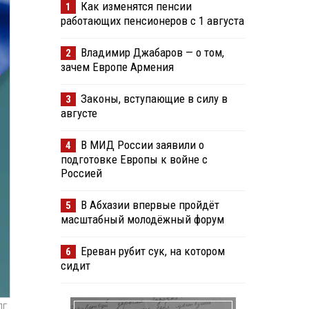
Как изменятся пенсии
1
работающих пенсионеров с 1 августа
Владимир Джабаров — о том,
2
зачем Европе Армения
Законы, вступающие в силу в
3
августе
В МИД России заявили о
4
подготовке Европы к войне с
Россией
В Абхазии впервые пройдёт
5
масштабный молодёжный форум
Ереван рубит сук, на котором
6
сидит
ПГ