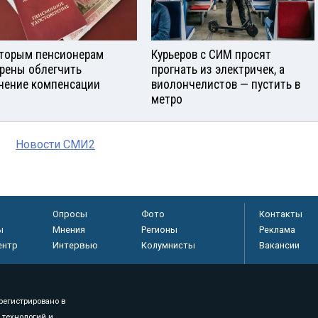
торым пенсионерам
Курьеров с СИМ просят
рены облегчить
прогнать из электричек, а
чение компенсации
виолончелистов — пустить в
метро
Новости СМИ2
Опросы
Фото
Контакты
ы
Мнения
Регионы
Реклама
ентр
Интервью
Колумнисты
Вакансии
регистрировано в
 технологий и