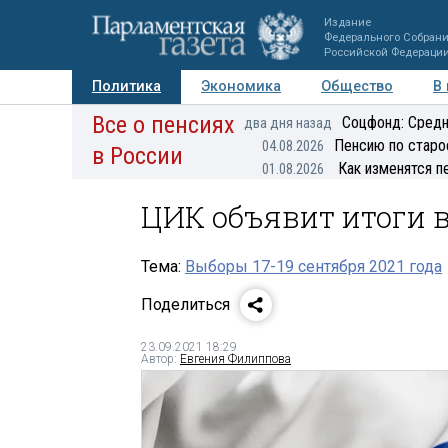
Издание
Федерального Собран
Российской Федераци
Политика
Экономика
Общество
В
Все о пенсиях
Фото
Авторы
Персоны
Мнения
Регионы
Соцфонд: Средн
два дня назад
Пенсию по старо
04.08.2026
в России
Как изменятся п
01.08.2026
ЦИК объявит итоги в
Тема:
Выборы 17-19 сентября 2021 года
Поделиться
23.09.2021 18:29
Автор:
Евгения Филиппова