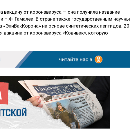
а вакцину от коронавируса — она получила название
ни Н.Ф. Гамалеи. В стране также государственным научн
а «ЭпиВакКорона» на основе синтетических пептидов. 20
я вакцина от коронавируса «Ковивак», которую