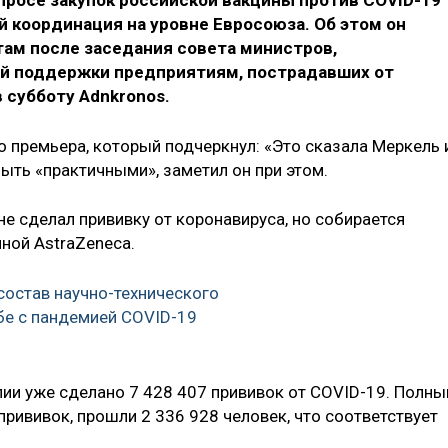
просе закупок российской вакцины против COVID-19
й координация на уровне Евросоюза. Об этом он
там после заседания совета министров,
й поддержки предприятиям, пострадавших от
 субботу Adnkronos.
о премьера, который подчеркнул: «Это сказала Меркель 
ыть «практичными», заметил он при этом.
е сделал прививку от коронавируса, но собирается
ной AstraZeneca.
состав научно-технического
бе с пандемией COVID-19
алии уже сделано 7 428 407 прививок от COVID-19. Полны
прививок, прошли 2 336 928 человек, что соответствует