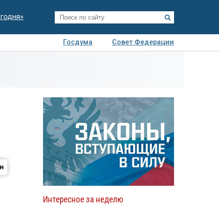
егодня»
Госдума
Совет Федерации
я
Авто
Недвижимость
Технологии
иза
Интересное за неделю