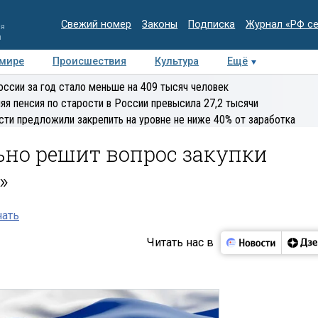
Свежий номер
Законы
Подписка
Журнал «РФ с
ия
и
 мире
Происшествия
Культура
Ещё
Медиацентр
Интервью
Колумнисты
Делова
оссии за год стало меньше на 409 тысяч человек
эксперт
яя пенсия по старости в России превысила 27,2 тысячи
сти предложили закрепить на уровне не ниже 40% от заработка
ьно решит вопрос закупки
»
нать
Читать нас в