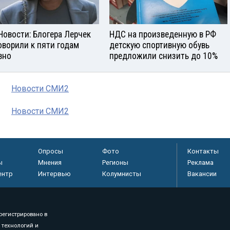
Новости: Блогера Лерчек
НДС на произведенную в РФ
оворили к пяти годам
детскую спортивную обувь
вно
предложили снизить до 10%
Новости СМИ2
Новости СМИ2
Опросы
Фото
Контакты
ы
Мнения
Регионы
Реклама
ентр
Интервью
Колумнисты
Вакансии
регистрировано в
 технологий и