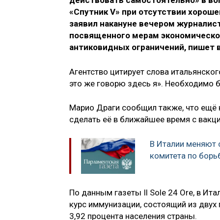
действовать самостоятельно» в во
«Спутник V» при отсутствии хороше
заявил накануне вечером журналис
посвященного мерам экономическо
антиковидных ограничений, пишет в
Агентство цитирует слова итальянског
это же говорю здесь я». Необходимо б
Марио Драги сообщил также, что ещё н
сделать её в ближайшее время с вакци
В Италии меняют 
комитета по борь
По данным газеты Il Sole 24 Ore, в Ит
курс иммунизации, состоящий из двух 
3,92 процента населения страны.