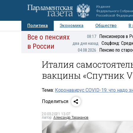
Издание
Федерального Собран
Российской Федераци
Политика
Экономика
Общество
В
Все о пенсиях
Фото
Авторы
Персоны
Мнения
Регионы
Пенсионеров в Р
08:17
Соцфонд: Средн
два дня назад
в России
Пенсию по старо
04.08.2026
Италия самостоятел
вакцины «Спутник V
Тема:
Коронавирус COVID-19: что надо з
Поделиться
20.03.2021 13:07
Автор:
Александр Тараканов