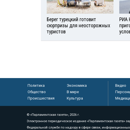
Берег турецкий готовит
РИА 
сюрпризы для неосторожных
приг
туристов
усло
Политика
Экономика
Видео
Общество
В мире
Персон
Происшествия
Культура
Медиац
© «Парламентская газета», 2026 г.
Электронное периодическое издание «Парламентская газета» за
Федеральной службе по надзору в сфере связи, информационных