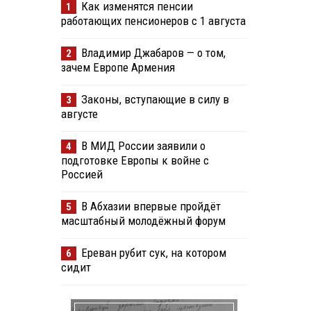
Как изменятся пенсии
1
работающих пенсионеров с 1 августа
Владимир Джабаров — о том,
2
зачем Европе Армения
Законы, вступающие в силу в
3
августе
В МИД России заявили о
4
подготовке Европы к войне с
Россией
В Абхазии впервые пройдёт
5
масштабный молодёжный форум
Ереван рубит сук, на котором
6
сидит