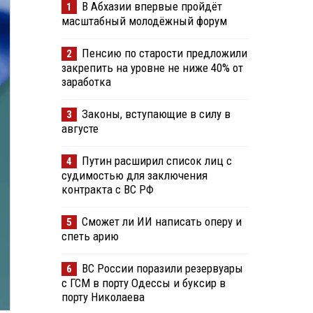
В Абхазии впервые пройдёт
1
масштабный молодёжный форум
Пенсию по старости предложили
2
закрепить на уровне не ниже 40% от
заработка
Законы, вступающие в силу в
3
августе
Путин расширил список лиц с
4
судимостью для заключения
контракта с ВС РФ
Сможет ли ИИ написать оперу и
5
спеть арию
ВС России поразили резервуары
6
с ГСМ в порту Одессы и буксир в
порту Николаева