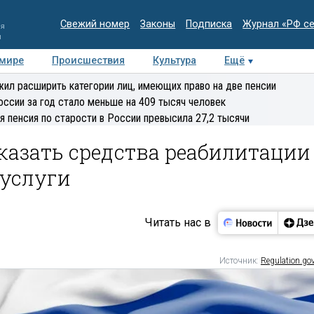
Свежий номер
Законы
Подписка
Журнал «РФ с
ия
и
 мире
Происшествия
Культура
Ещё
Медиацентр
Интервью
Колумнисты
Делова
ил расширить категории лиц, имеющих право на две пенсии
эксперт
оссии за год стало меньше на 409 тысяч человек
я пенсия по старости в России превысила 27,2 тысячи
казать средства реабилитации
суслуги
Читать нас в
Источник:
Regulation.gov