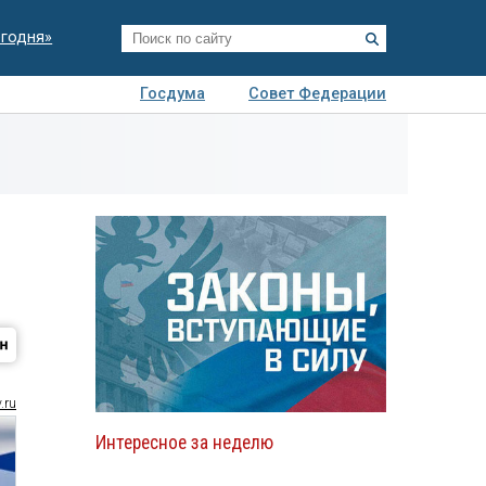
егодня»
Госдума
Совет Федерации
я
Авто
Недвижимость
Технологии
иза
.ru
Интересное за неделю