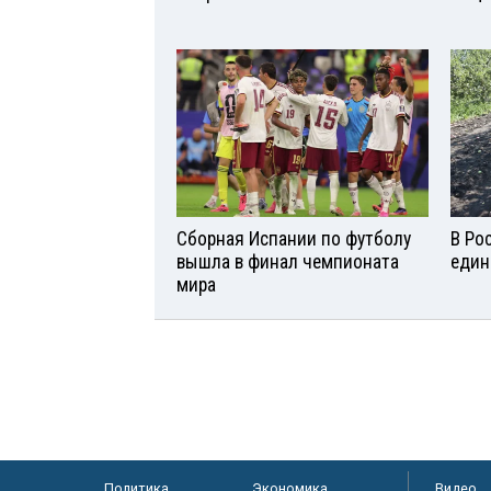
Сборная Испании по футболу
В Ро
вышла в финал чемпионата
един
мира
Политика
Экономика
Видео