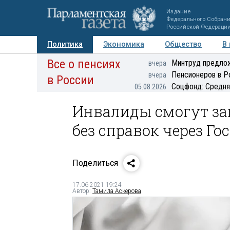
Издание
Федерального Собран
Российской Федераци
Политика
Экономика
Общество
В
Все о пенсиях
Фото
Авторы
Персоны
Мнения
Регионы
Минтруд предлож
вчера
Пенсионеров в Р
вчера
в России
Соцфонд: Средня
05.08.2026
Инвалиды смогут за
без справок через Го
Поделиться
17.06.2021 19:24
Автор:
Тамила Аскерова