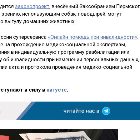
одится
законопроект
, внесённый Заксобранием Пермско
о зрению, использующим собак-поводырей, могут
по выгулу домашних животных.
оссии суперсервиса
«Онлайн помощь при инвалидности»
.
е на прохождение медико-социальной экспертизы,
ения в индивидуальную программу реабилитации или
ку об инвалидности при изменении персональных данных,
опии акта и протокола проведения медико-социальной
вступают в силу в
августе
.