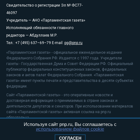
Свидетельство о регистрации Эл № ФС77-
46097
Учредитель — АНО «Парламентская газета»
Исполняющий обязанности главного
редактора — Абдуллаев М.Р.
Тел.: +7 (495) 637–69–79 E-mail:
pg@pnp.ru
«Парламентская газета» - официальное еженедельное издание
Федерального Собрания РФ. Издается с 1997 года. Учредители
газеты - Государственная Дума и Совет Федерации РФ. Официальный
публикатор федеральных конституционных законов, федеральных
законов и актов палат Федерального Собрания. «Парламентская
газета» имеет пункты печати и представительства в десяти субъектах
федерации.
Сайт «Парламентской газеты» - это оперативные новости и
достоверная информация о принимаемых в стране законах и
деятельности депутатов и сенаторов. При использовании материалов
сайта «Парламентской газеты» активная ссылка на pnp.ru
обязательна.
Используя сайт pnp.ru, Вы соглашаетесь с
На информационном ресурсе применяются
рекомендательные
использованием файлов cookie
технологии
Положение о защите персональных данных
СОГЛАСЕН