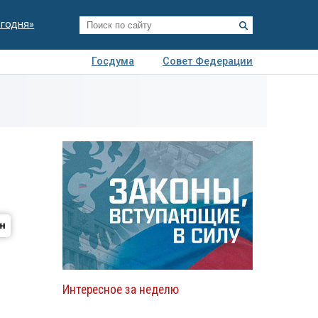
егодня»
Госдума
Совет Федерации
я
Авто
Недвижимость
Технологии
иза
Интересное за неделю