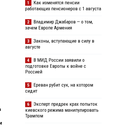
Как изменятся пенсии
1
работающих пенсионеров с 1 августа
Владимир Джабаров — о том,
2
зачем Европе Армения
Законы, вступающие в силу в
3
августе
В МИД России заявили о
4
подготовке Европы к войне с
Россией
Ереван рубит сук, на котором
5
сидит
Эксперт предрек крах попыток
6
а
киевского режима манипулировать
Трампом
и