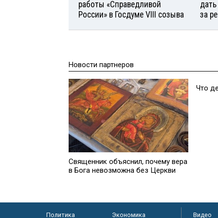
работы «Справедливой
дать
России» в Госдуме VIII созыва
за р
Новости партнеров
Священник объяснил, почему вера
Что д
в Бога невозможна без Церкви
Политика
Экономика
Видео