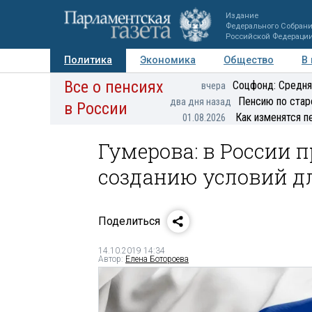
Издание
Федерального Собран
Российской Федераци
Политика
Экономика
Общество
В
Все о пенсиях
Фото
Авторы
Персоны
Мнения
Регионы
Соцфонд: Средня
вчера
Пенсию по стар
два дня назад
в России
Как изменятся п
01.08.2026
Гумерова: в России 
созданию условий д
Поделиться
14.10.2019 14:34
Автор:
Елена Ботороева