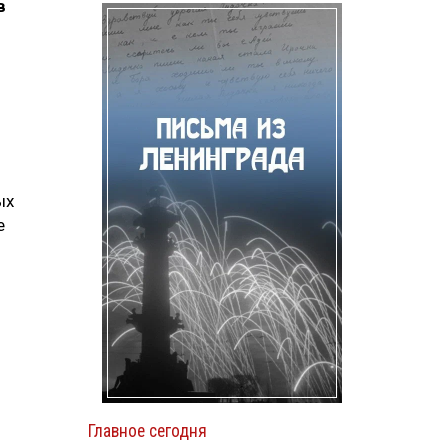
в
ых
е
Главное сегодня