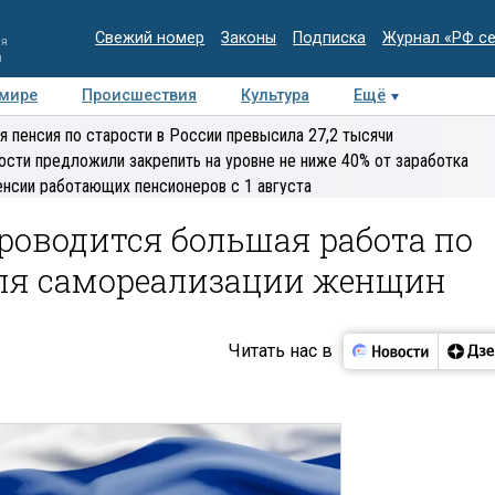
Свежий номер
Законы
Подписка
Журнал «РФ с
ия
и
 мире
Происшествия
Культура
Ещё
Медиацентр
Интервью
Колумнисты
Делова
я пенсия по старости в России превысила 27,2 тысячи
эксперт
ости предложили закрепить на уровне не ниже 40% от заработка
енсии работающих пенсионеров с 1 августа
проводится большая работа по
ля самореализации женщин
Читать нас в