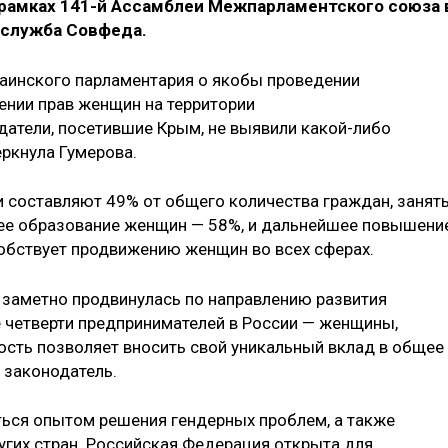
рамках 141-й Ассамблеи Межпарламентского союза 
-служба Совфеда.
краинского парламентария о якобы проведении
ении прав женщин на территории
атели, посетившие Крым, не выявили какой-либо
ркнула Гумерова.
и составляют 49% от общего количества граждан, занят
ее образование женщин — 58%, и дальнейшее повышени
обствует продвижению женщин во всех сферах.
я заметно продвинулась по направлению развития
 четверти предпринимателей в России — женщины,
ность позволяет вносить свой уникальный вклад в общее
 законодатель.
иться опытом решения гендерных проблем, а также
угих стран. Российская Федерация открыта для