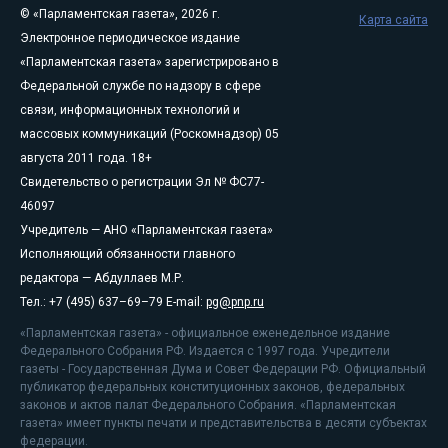
© «Парламентская газета», 2026 г.
Карта сайта
Электронное периодическое издание
«Парламентская газета» зарегистрировано в
Федеральной службе по надзору в сфере
связи, информационных технологий и
массовых коммуникаций (Роскомнадзор) 05
августа 2011 года. 18+
Свидетельство о регистрации Эл № ФС77-
46097
Учредитель — АНО «Парламентская газета»
Исполняющий обязанности главного
редактора — Абдуллаев М.Р.
Тел.: +7 (495) 637–69–79 E-mail:
pg@pnp.ru
«Парламентская газета» - официальное еженедельное издание
Федерального Собрания РФ. Издается с 1997 года. Учредители
газеты - Государственная Дума и Совет Федерации РФ. Официальный
публикатор федеральных конституционных законов, федеральных
законов и актов палат Федерального Собрания. «Парламентская
газета» имеет пункты печати и представительства в десяти субъектах
федерации.