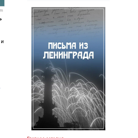
om
ь
 и
а