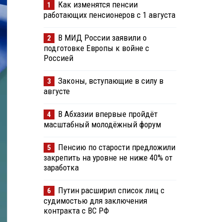
Как изменятся пенсии
1
работающих пенсионеров с 1 августа
В МИД России заявили о
2
подготовке Европы к войне с
Россией
Законы, вступающие в силу в
3
августе
В Абхазии впервые пройдёт
4
масштабный молодёжный форум
Пенсию по старости предложили
5
закрепить на уровне не ниже 40% от
заработка
Путин расширил список лиц с
6
судимостью для заключения
контракта с ВС РФ