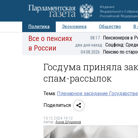
Издание
Федерального Собран
Российской Федераци
Политика
Экономика
Общество
В
Все о пенсиях
Фото
Авторы
Персоны
Мнения
Регионы
Пенсионеров в Р
08:17
Соцфонд: Средн
два дня назад
в России
Пенсию по старо
04.08.2026
Госдума приняла зак
спам-рассылок
Тема:
Пленарное заседание Государстве
Поделиться
10.12.2024 19:12
Автор:
Анна Шушкина