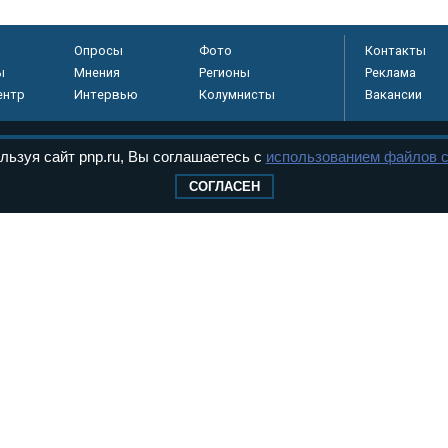
Опросы
Фото
Контакты
ы
Мнения
Регионы
Реклама
ентр
Интервью
Колумнисты
Вакансии
льзуя сайт pnp.ru, Вы соглашаетесь с
использованием файлов c
регистрировано в
СОГЛАСЕН
 технологий и
8+
.
дерального Собрания РФ. Издается с 1997 года. Учредители газеты - Государств
ктов палат Федерального Собрания. «Парламентская газета» имеет пункты печати
оверная информация о принимаемых в стране законах и деятельности депутатов и
ехнологии