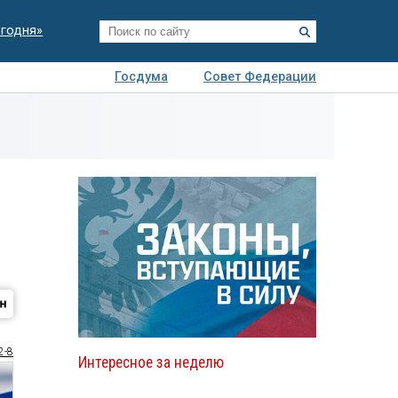
егодня»
Госдума
Совет Федерации
я
Авто
Недвижимость
Технологии
иза
2-8
Интересное за неделю