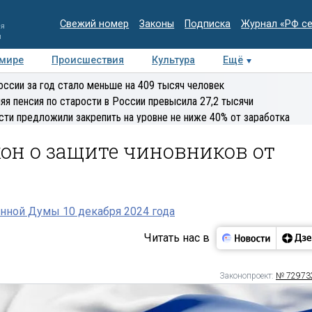
Свежий номер
Законы
Подписка
Журнал «РФ с
ия
и
 мире
Происшествия
Культура
Ещё
Медиацентр
Интервью
Колумнисты
Делова
оссии за год стало меньше на 409 тысяч человек
эксперт
яя пенсия по старости в России превысила 27,2 тысячи
сти предложили закрепить на уровне не ниже 40% от заработка
он о защите чиновников от
нной Думы 10 декабря 2024 года
Читать нас в
Законопроект:
№ 72973