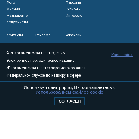
Фото
Персоны
Мнения
Регионы
Медиацентр
Интервью
Колумнисты
Контакты
Реклама
Вакансии
© «Парламентская газета», 2026 г.
Карта сайта
Электронное периодическое издание
«Парламентская газета» зарегистрировано в
Федеральной службе по надзору в сфере
связи, информационных технологий и
Используя сайт pnp.ru, Вы соглашаетесь с
массовых коммуникаций (Роскомнадзор) 05
использованием файлов cookie
августа 2011 года. 18+
СОГЛАСЕН
Свидетельство о регистрации Эл № ФС77-
46097
Учредитель — АНО «Парламентская газета»
Исполняющий обязанности главного
редактора — Абдуллаев М.Р.