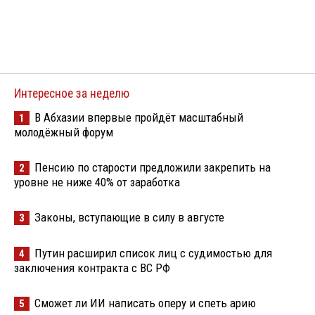
Интересное за неделю
В Абхазии впервые пройдёт масштабный
1
молодёжный форум
Пенсию по старости предложили закрепить на
2
уровне не ниже 40% от заработка
Законы, вступающие в силу в августе
3
Путин расширил список лиц с судимостью для
4
заключения контракта с ВС РФ
Сможет ли ИИ написать оперу и спеть арию
5