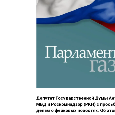
Депутат Государственной Думы Ант
МВД и Роскомнадзор (РКН) с прось
делам о фейковых новостях. Об эт