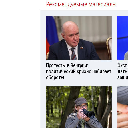
Рекомендуемые материалы
Протесты в Венгрии:
Эксп
политический кризис набирает
дать
обороты
защи