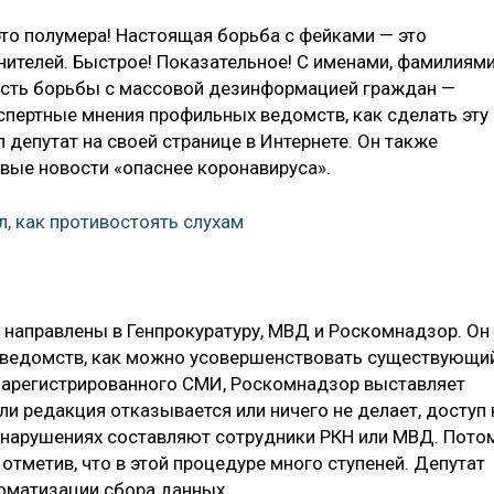
 это полумера! Настоящая борьба с фейками — это
нителей. Быстрое! Показательное! С именами, фамилиями
часть борьбы с массовой дезинформацией граждан —
спертные мнения профильных ведомств, как сделать эту
 депутат на своей странице в Интернете. Он также
овые новости «опаснее коронавируса».
л, как противостоять слухам
и направлены в Генпрокуратуру, МВД и Роскомнадзор. Он
у ведомств, как можно усовершенствовать существующи
 зарегистрированного СМИ, Роскомнадзор выставляет
ли редакция отказывается или ничего не делает, доступ 
х нарушениях составляют сотрудники РКН или МВД. Пото
 отметив, что в этой процедуре много ступеней. Депутат
томатизации сбора данных.