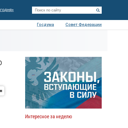
егодня»
Госдума
Совет Федерации
я
Авто
Недвижимость
Технологии
иза
р
Интересное за неделю