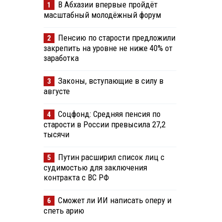
В Абхазии впервые пройдёт
1
масштабный молодёжный форум
Пенсию по старости предложили
2
закрепить на уровне не ниже 40% от
заработка
Законы, вступающие в силу в
3
августе
Соцфонд: Средняя пенсия по
4
старости в России превысила 27,2
тысячи
Путин расширил список лиц с
5
судимостью для заключения
контракта с ВС РФ
Сможет ли ИИ написать оперу и
6
спеть арию