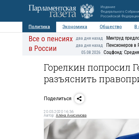
Издание
Федерального Собран
Российской Федераци
Политика
Экономика
Общество
В
Все о пенсиях
Фото
Авторы
Персоны
Мнения
Регионы
Минтруд предло
два дня назад
Пенсионеров в 
два дня назад
в России
Соцфонд: Средня
05.08.2026
Горелкин попросил 
разъяснить правопр
Поделиться
20.03.2020 16:36
Автор:
Алёна Анисимова