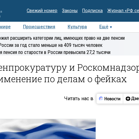
Свежий номер
Законы
Подписка
Журнал «РФ с
ия
и
 мире
Происшествия
Культура
Ещё
Медиацентр
Интервью
Колумнисты
Делова
жил расширить категории лиц, имеющих право на две пенсии
эксперт
России за год стало меньше на 409 тысяч человек
я пенсия по старости в России превысила 27,2 тысячи
Генпрокуратуру и Роскомнадзо
именение по делам о фейках
Читать нас в