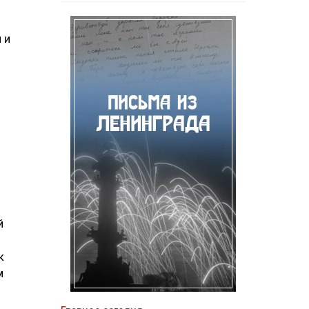
 и
й
к
м