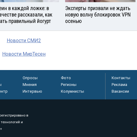
еин в каждой ложке: в
Эксперты призвали не ждать
ачестве рассказали, как
новую волну блокировок VPN
ать правильный йогурт
осенью
Новости СМИ2
Новости МирТесен
Опросы
Фото
Контакты
ы
Мнения
Регионы
Реклама
ентр
Интервью
Колумнисты
Вакансии
регистрировано в
 технологий и
8+