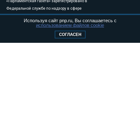
«Парламентская газета» зарегистрировано в
Федеральной службе по надзору в сфере
связи, информационных технологий и
Используя сайт pnp.ru, Вы соглашаетесь с
массовых коммуникаций (Роскомнадзор) 05
использованием файлов cookie
августа 2011 года. 18+
СОГЛАСЕН
Свидетельство о регистрации Эл № ФС77-
46097
Учредитель — АНО «Парламентская газета»
Исполняющий обязанности главного
редактора — Абдуллаев М.Р.
Тел.: +7 (495) 637–69–79 E-mail:
pg@pnp.ru
«Парламентская газета» - официальное еженедельное издание
Федерального Собрания РФ. Издается с 1997 года. Учредители
газеты - Государственная Дума и Совет Федерации РФ. Официальный
публикатор федеральных конституционных законов, федеральных
законов и актов палат Федерального Собрания. «Парламентская
газета» имеет пункты печати и представительства в десяти субъектах
федерации.
Сайт «Парламентской газеты» - это оперативные новости и
достоверная информация о принимаемых в стране законах и
деятельности депутатов и сенаторов. При использовании материалов