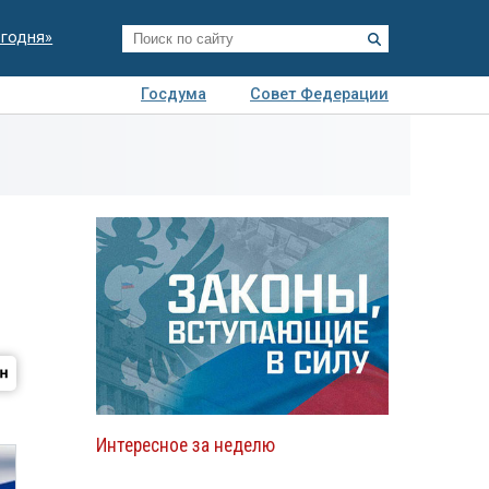
егодня»
Госдума
Совет Федерации
я
Авто
Недвижимость
Технологии
иза
Интересное за неделю