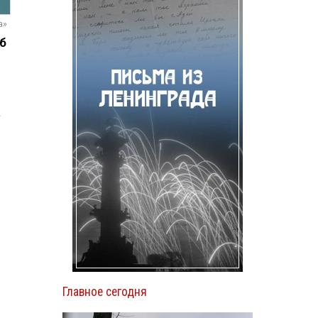
а»
б
а
.
Главное сегодня