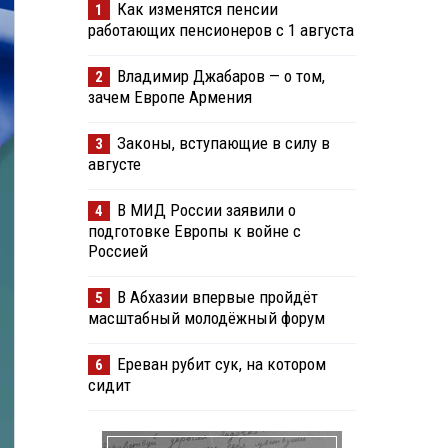
Как изменятся пенсии
1
работающих пенсионеров с 1 августа
Владимир Джабаров — о том,
2
зачем Европе Армения
Законы, вступающие в силу в
3
августе
В МИД России заявили о
4
подготовке Европы к войне с
Россией
В Абхазии впервые пройдёт
5
масштабный молодёжный форум
Ереван рубит сук, на котором
6
сидит