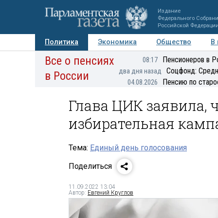
Издание
Федерального Собран
Российской Федераци
Политика
Экономика
Общество
В
Все о пенсиях
Фото
Авторы
Персоны
Мнения
Регионы
Пенсионеров в Р
08:17
Соцфонд: Средн
два дня назад
в России
Пенсию по старо
04.08.2026
Глава ЦИК заявила, 
избирательная камп
Тема:
Единый день голосования
Поделиться
11.09.2022 13:04
Автор:
Евгений Круглов