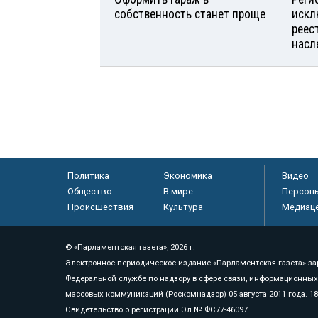
собственность станет проще
искл
реес
насл
Политика
Экономика
Видео
Общество
В мире
Персон
Происшествия
Культура
Медиац
© «Парламентская газета», 2026 г.
Электронное периодическое издание «Парламентская газета» за
Федеральной службе по надзору в сфере связи, информационных
массовых коммуникаций (Роскомнадзор) 05 августа 2011 года. 1
Свидетельство о регистрации Эл № ФС77-46097