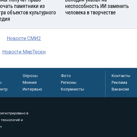
ючать памятники из
неспособность ИИ заменить
тра объектов культурного
человека в творчестве
едия
Новости СМИ2
Новости МирТесен
Опросы
Фото
Контакты
ы
Мнения
Регионы
Реклама
ентр
Интервью
Колумнисты
Вакансии
регистрировано в
 технологий и
8+