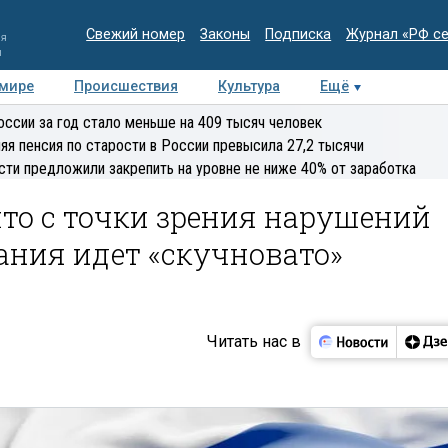
Свежий номер
Законы
Подписка
Журнал «РФ с
ия
и
 мире
Происшествия
Культура
Ещё
Медиацентр
Интервью
Колумнисты
Делова
оссии за год стало меньше на 409 тысяч человек
эксперт
яя пенсия по старости в России превысила 27,2 тысячи
сти предложили закрепить на уровне не ниже 40% от заработка
что с точки зрения нарушений
ания идет «скучновато»
Читать нас в