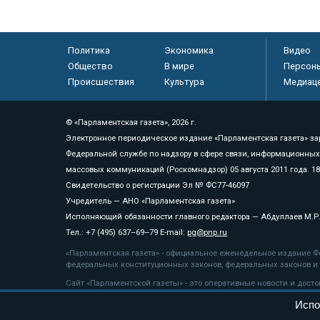
Политика
Экономика
Видео
Общество
В мире
Персон
Происшествия
Культура
Медиац
© «Парламентская газета», 2026 г.
Электронное периодическое издание «Парламентская газета» за
Федеральной службе по надзору в сфере связи, информационных
массовых коммуникаций (Роскомнадзор) 05 августа 2011 года. 1
Свидетельство о регистрации Эл № ФС77-46097
Учредитель — АНО «Парламентская газета»
Исполняющий обязанности главного редактора — Абдуллаев М.Р
Тел.: +7 (495) 637–69–79 E-mail:
pg@pnp.ru
«Парламентская газета» - официальное еженедельное издание Фе
федеральных конституционных законов, федеральных законов и а
Сайт «Парламентской газеты» - это оперативные новости и дост
«Парламентской газеты» активная ссылка на pnp.ru обязательна.
Испо
На информационном ресурсе применяются
рекомендательные т