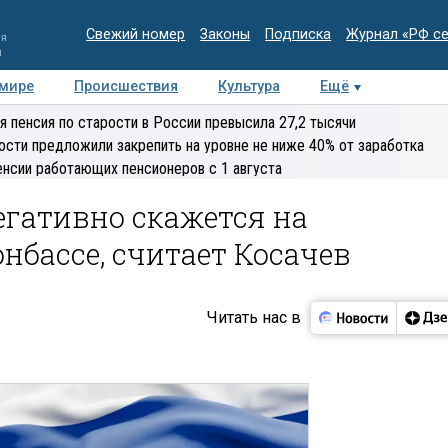
Свежий номер
Законы
Подписка
Журнал «РФ с
ия
и
 мире
Происшествия
Культура
Ещё
Медиацентр
Интервью
Колумнисты
Делова
я пенсия по старости в России превысила 27,2 тысячи
эксперт
ости предложили закрепить на уровне не ниже 40% от заработка
енсии работающих пенсионеров с 1 августа
егативно скажется на
нбассе, считает Косачев
Читать нас в