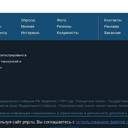
Опросы
Фото
Контакты
ы
Мнения
Регионы
Реклама
ентр
Интервью
Колумнисты
Вакансии
регистрировано в
 технологий и
8+
.
дерального Собрания РФ. Издается с 1997 года. Учредители газеты - Государств
ктов палат Федерального Собрания. «Парламентская газета» имеет пункты печати
оверная информация о принимаемых в стране законах и деятельности депутатов и
льзуя сайт pnp.ru, Вы соглашаетесь с
использованием файлов c
ехнологии