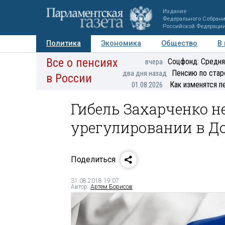
Издание
Федерального Собран
Российской Федераци
Политика
Экономика
Общество
В
Все о пенсиях
Фото
Авторы
Персоны
Мнения
Регионы
Соцфонд: Средня
вчера
Пенсию по стар
два дня назад
в России
Как изменятся п
01.08.2026
Гибель Захарченко н
урегулировании в До
Поделиться
31.08.2018 19:07
Автор:
Артем Борисов