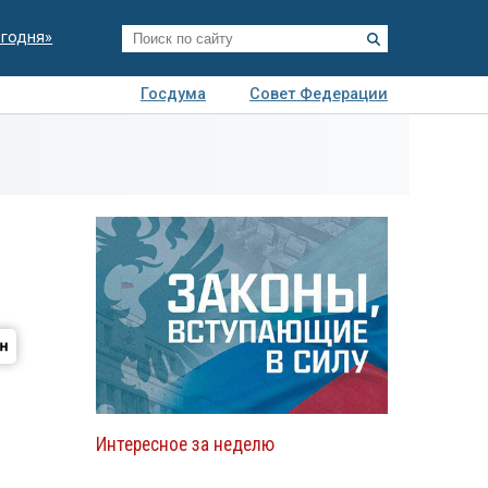
егодня»
Госдума
Совет Федерации
я
Авто
Недвижимость
Технологии
иза
Интересное за неделю