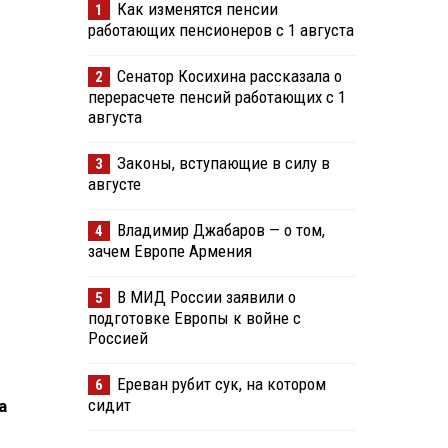
Как изменятся пенсии
1
работающих пенсионеров с 1 августа
Сенатор Косихина рассказала о
2
перерасчете пенсий работающих с 1
августа
Законы, вступающие в силу в
3
августе
Владимир Джабаров — о том,
4
зачем Европе Армения
В МИД России заявили о
5
подготовке Европы к войне с
Россией
Ереван рубит сук, на котором
6
сидит
а