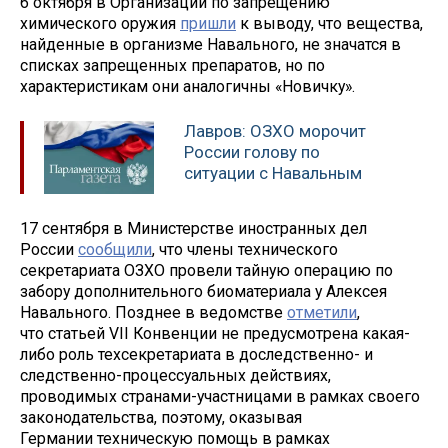
6 октября в Организации по запрещению
химического оружия
пришли
к выводу, что вещества,
найденные в организме Навального, не значатся в
списках запрещенных препаратов, но по
характеристикам они аналогичны «Новичку».
Лавров: ОЗХО морочит
России голову по
ситуации с Навальным
17 сентября в Министерстве иностранных дел
России
сообщили
, что члены технического
секретариата ОЗХО провели тайную операцию по
забору дополнительного биоматериала у Алексея
Навального. Позднее в ведомстве
отметили
,
что статьей VII Конвенции не предусмотрена какая-
либо роль техсекретариата в доследственно- и
следственно-процессуальных действиях,
проводимых странами-участницами в рамках своего
законодательства, поэтому, оказывая
Германии техническую помощь в рамках