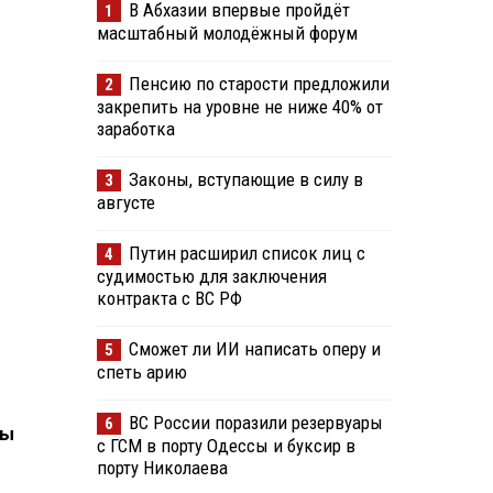
В Абхазии впервые пройдёт
1
масштабный молодёжный форум
Пенсию по старости предложили
2
закрепить на уровне не ниже 40% от
заработка
Законы, вступающие в силу в
3
августе
Путин расширил список лиц с
4
судимостью для заключения
контракта с ВС РФ
Сможет ли ИИ написать оперу и
5
спеть арию
ВС России поразили резервуары
6
ты
с ГСМ в порту Одессы и буксир в
порту Николаева