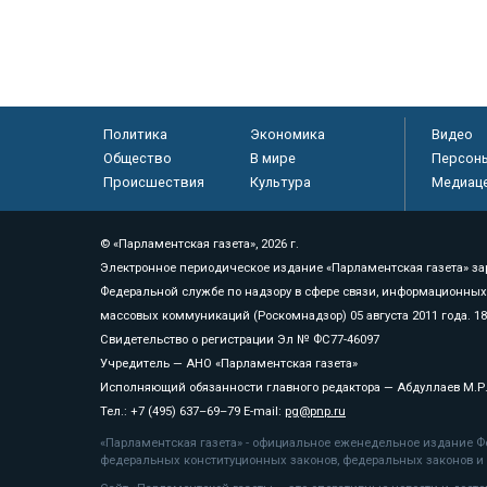
Политика
Экономика
Видео
Общество
В мире
Персон
Происшествия
Культура
Медиац
© «Парламентская газета», 2026 г.
Электронное периодическое издание «Парламентская газета» за
Федеральной службе по надзору в сфере связи, информационных
массовых коммуникаций (Роскомнадзор) 05 августа 2011 года. 1
Свидетельство о регистрации Эл № ФС77-46097
Учредитель — АНО «Парламентская газета»
Исполняющий обязанности главного редактора — Абдуллаев М.Р
Тел.: +7 (495) 637–69–79 E-mail:
pg@pnp.ru
«Парламентская газета» - официальное еженедельное издание Фе
федеральных конституционных законов, федеральных законов и а