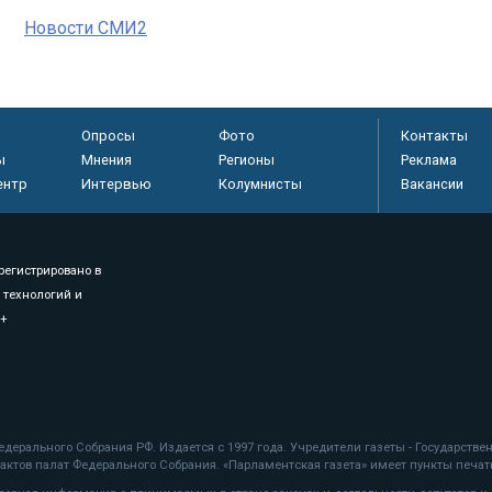
Новости СМИ2
Опросы
Фото
Контакты
ы
Мнения
Регионы
Реклама
ентр
Интервью
Колумнисты
Вакансии
регистрировано в
 технологий и
8+
.
дерального Собрания РФ. Издается с 1997 года. Учредители газеты - Государств
ктов палат Федерального Собрания. «Парламентская газета» имеет пункты печати