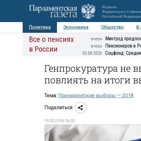
Издание
Федерального Собран
Российской Федераци
Политика
Экономика
Общество
В
Все о пенсиях
Фото
Авторы
Персоны
Мнения
Регионы
Минтруд предлож
вчера
Пенсионеров в Р
вчера
в России
Соцфонд: Средня
05.08.2026
Генпрокуратура не 
повлиять на итоги в
Тема:
Президентские выборы — 2018
Поделиться
19.03.2018 18:00