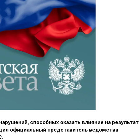
нарушений, способных оказать влияние на результа
бщил официальный представитель ведомства
С.