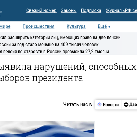
Свежий номер
Законы
Подписка
Журнал «РФ с
ия
и
 мире
Происшествия
Культура
Ещё
Медиацентр
Интервью
Колумнисты
Делова
ил расширить категории лиц, имеющих право на две пенсии
эксперт
оссии за год стало меньше на 409 тысяч человек
я пенсия по старости в России превысила 27,2 тысячи
выявила нарушений, способных
ыборов президента
Читать нас в