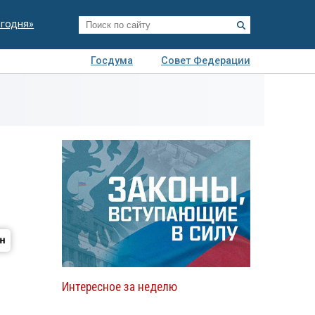
егодня»
Госдума
Совет Федерации
я
Авто
Недвижимость
Технологии
иза
Интересное за неделю