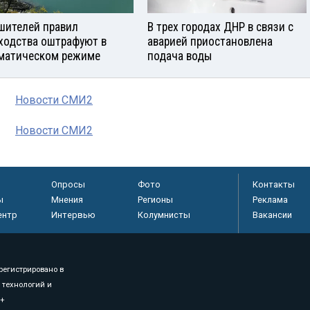
шителей правил
В трех городах ДНР в связи с
ходства оштрафуют в
аварией приостановлена
матическом режиме
подача воды
Новости СМИ2
Новости СМИ2
Опросы
Фото
Контакты
ы
Мнения
Регионы
Реклама
ентр
Интервью
Колумнисты
Вакансии
регистрировано в
 технологий и
8+