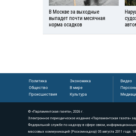
В Москве за выходные
Нару
выпадет почти месячная
судо
норма осадков
авто
Политика
Экономика
Видео
Общество
В мире
Персон
Происшествия
Культура
Медиац
© «Парламентская газета», 2026 г.
Электронное периодическое издание «Парламентская газета» за
Федеральной службе по надзору в сфере связи, информационных
массовых коммуникаций (Роскомнадзор) 05 августа 2011 года. 1