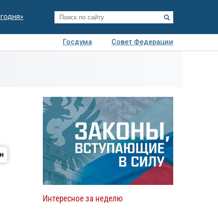
егодня»
Госдума
Совет Федерации
я
Авто
Недвижимость
Технологии
иза
Интересное за неделю