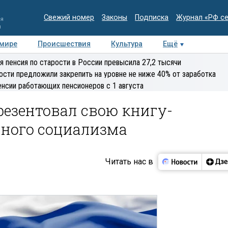
Свежий номер
Законы
Подписка
Журнал «РФ с
ия
и
 мире
Происшествия
Культура
Ещё
Медиацентр
Интервью
Колумнисты
Делова
я пенсия по старости в России превысила 27,2 тысячи
эксперт
ости предложили закрепить на уровне не ниже 40% от заработка
енсии работающих пенсионеров с 1 августа
езентовал свою книгу-
ного социализма
Читать нас в