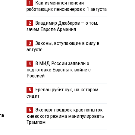
Как изменятся пенсии
1
работающих пенсионеров с 1 августа
Владимир Джабаров — о том,
2
зачем Европе Армения
Законы, вступающие в силу в
3
августе
В МИД России заявили о
4
подготовке Европы к войне с
Россией
Ереван рубит сук, на котором
5
сидит
Эксперт предрек крах попыток
6
та
киевского режима манипулировать
Трампом