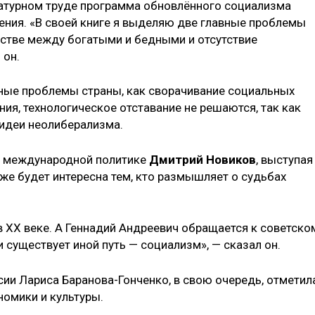
ратурном труде программа обновлённого социализма
ения. «В своей книге я выделяю две главные проблемы
стве между богатыми и бедными и отсутствие
 он.
зные проблемы страны, как сворачивание социальных
ния, технологическое отставание не решаются, так как
идеи неолиберализма.
о международной политике
Дмитрий Новиков
, выступая
акже будет интересна тем, кто размышляет о судьбах
в XX веке. А Геннадий Андреевич обращается к советско
и существует иной путь — социализм», — сказал он.
сии Лариса Баранова-Гонченко, в свою очередь, отметил
номики и культуры.