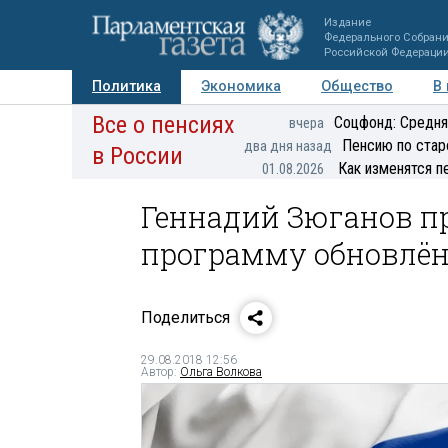
Издание
Федерального Собран
Российской Федераци
Политика
Экономика
Общество
В
Все о пенсиях
Фото
Авторы
Персоны
Мнения
Регионы
Соцфонд: Средня
вчера
Пенсию по стар
два дня назад
в России
Как изменятся п
01.08.2026
Геннадий Зюганов пр
программу обновлён
Поделиться
29.08.2018 12:56
Автор:
Ольга Волкова