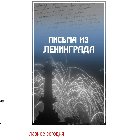
му
а
Главное сегодня