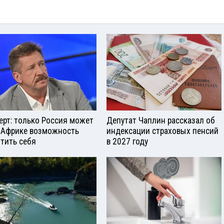
ерт: только Россия может
Депутат Чаплин рассказал об
 Африке возможность
индексации страховых пенсий
тить себя
в 2027 году