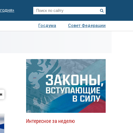
егодня»
Госдума
Совет Федерации
я
Авто
Недвижимость
Технологии
иза
Интересное за неделю