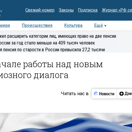
Свежий номер
Законы
Подписка
Журнал «РФ с
ия
и
 мире
Происшествия
Культура
Ещё
Медиацентр
Интервью
Колумнисты
Делова
ил расширить категории лиц, имеющих право на две пенсии
эксперт
оссии за год стало меньше на 409 тысяч человек
я пенсия по старости в России превысила 27,2 тысячи
ачале работы над новым
озного диалога
Читать нас в