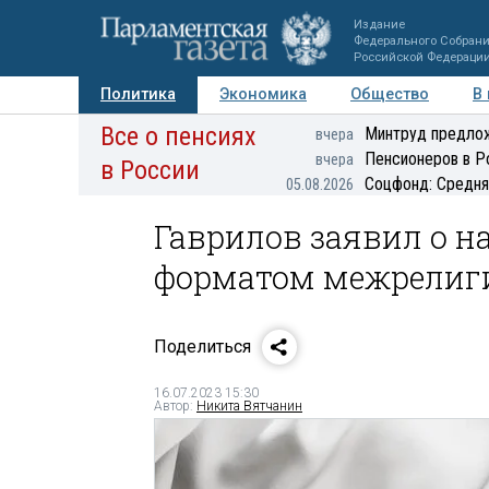
Издание
Федерального Собран
Российской Федераци
Политика
Экономика
Общество
В
Все о пенсиях
Фото
Авторы
Персоны
Мнения
Регионы
Минтруд предлож
вчера
Пенсионеров в Р
вчера
в России
Соцфонд: Средня
05.08.2026
Гаврилов заявил о н
форматом межрелиги
Поделиться
16.07.2023 15:30
Автор:
Никита Вятчанин