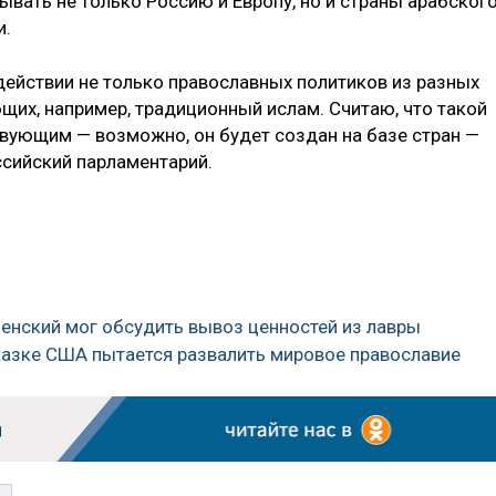
вать не только Россию и Европу, но и страны арабског
и.
действии не только православных политиков из разных
ющих, например, традиционный ислам. Считаю, что такой
вующим — возможно, он будет создан на базе стран —
ссийский парламентарий.
еленский мог обсудить вывоз ценностей из лавры
указке США пытается развалить мировое православие