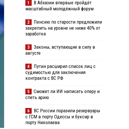
В Абхазии впервые пройдёт
1
масштабный молодёжный форум
Пенсию по старости предложили
2
закрепить на уровне не ниже 40% от
заработка
Законы, вступающие в силу в
3
августе
Путин расширил список лиц с
4
судимостью для заключения
контракта с ВС РФ
Сможет ли ИИ написать оперу и
5
спеть арию
ВС России поразили резервуары
6
с ГСМ в порту Одессы и буксир в
порту Николаева