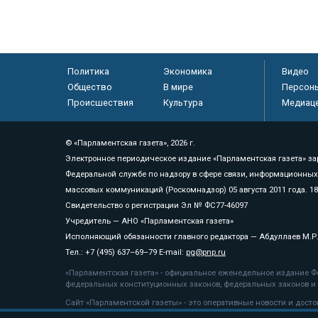
Политика
Экономика
Видео
Общество
В мире
Персон
Происшествия
Культура
Медиац
© «Парламентская газета», 2026 г.
Электронное периодическое издание «Парламентская газета» за
Федеральной службе по надзору в сфере связи, информационных
массовых коммуникаций (Роскомнадзор) 05 августа 2011 года. 1
Свидетельство о регистрации Эл № ФС77-46097
Учредитель — АНО «Парламентская газета»
Исполняющий обязанности главного редактора — Абдуллаев М.Р
Тел.: +7 (495) 637–69–79 E-mail:
pg@pnp.ru
«Парламентская газета» - официальное еженедельное издание Фе
федеральных конституционных законов, федеральных законов и а
Сайт «Парламентской газеты» - это оперативные новости и дост
«Парламентской газеты» активная ссылка на pnp.ru обязательна.