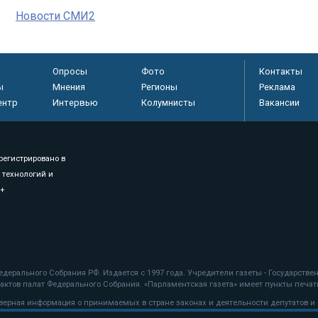
Новости СМИ2
Опросы
Фото
Контакты
ы
Мнения
Регионы
Реклама
ентр
Интервью
Колумнисты
Вакансии
регистрировано в
 технологий и
8+
.
дерального Собрания РФ. Издается с 1997 года. Учредители газеты - Государств
ктов палат Федерального Собрания. «Парламентская газета» имеет пункты печати
оверная информация о принимаемых в стране законах и деятельности депутатов и