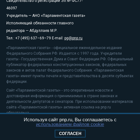
Свидетельство о регистрации Эл № ФС77-
46097
Учредитель — АНО «Парламентская газета»
Исполняющий обязанности главного
редактора — Абдуллаев М.Р.
Тел.: +7 (495) 637–69–79 E-mail:
pg@pnp.ru
«Парламентская газета» - официальное еженедельное издание
Федерального Собрания РФ. Издается с 1997 года. Учредители
газеты - Государственная Дума и Совет Федерации РФ. Официальный
публикатор федеральных конституционных законов, федеральных
законов и актов палат Федерального Собрания. «Парламентская
газета» имеет пункты печати и представительства в десяти субъектах
федерации.
Сайт «Парламентской газеты» - это оперативные новости и
достоверная информация о принимаемых в стране законах и
деятельности депутатов и сенаторов. При использовании материалов
сайта «Парламентской газеты» активная ссылка на pnp.ru
обязательна.
Используя сайт pnp.ru, Вы соглашаетесь с
На информационном ресурсе применяются
рекомендательные
использованием файлов cookie
технологии
Положение о защите персональных данных
СОГЛАСЕН