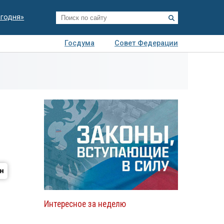
егодня»
Госдума
Совет Федерации
я
Авто
Недвижимость
Технологии
иза
Интересное за неделю