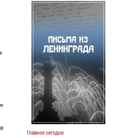
а
ся
ир
Главное сегодня