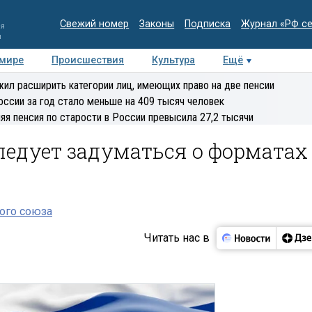
Свежий номер
Законы
Подписка
Журнал «РФ с
ия
и
 мире
Происшествия
Культура
Ещё
Медиацентр
Интервью
Колумнисты
Делова
ил расширить категории лиц, имеющих право на две пенсии
эксперт
оссии за год стало меньше на 409 тысяч человек
яя пенсия по старости в России превысила 27,2 тысячи
ледует задуматься о форматах
ого союза
Читать нас в