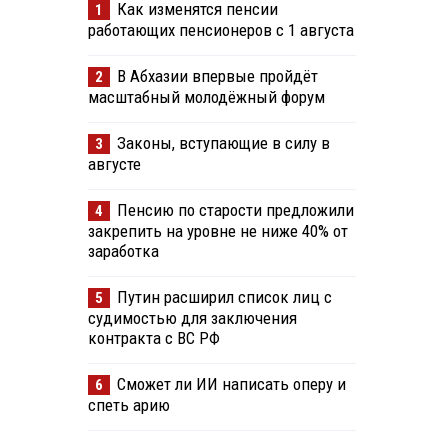
Как изменятся пенсии
1
работающих пенсионеров с 1 августа
В Абхазии впервые пройдёт
2
масштабный молодёжный форум
Законы, вступающие в силу в
3
августе
Пенсию по старости предложили
4
закрепить на уровне не ниже 40% от
заработка
Путин расширил список лиц с
5
судимостью для заключения
контракта с ВС РФ
Сможет ли ИИ написать оперу и
6
спеть арию