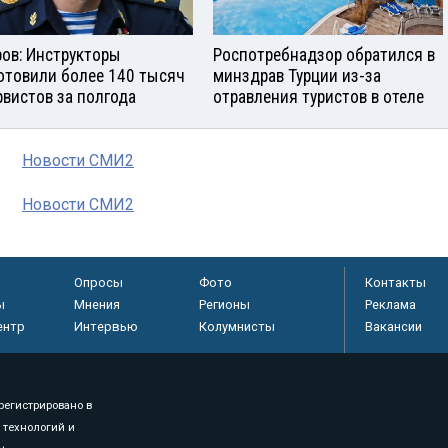
ров: Инструкторы
Роспотребнадзор обратился в
отовили более 140 тысяч
минздрав Турции из-за
рвистов за полгода
отравления туристов в отеле
Новости СМИ2
Новости СМИ2
Опросы
Фото
Контакты
ы
Мнения
Регионы
Реклама
ентр
Интервью
Колумнисты
Вакансии
регистрировано в
 технологий и