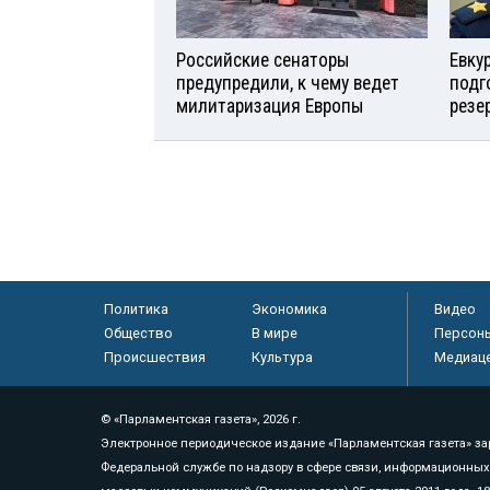
Российские сенаторы
Евку
предупредили, к чему ведет
подг
милитаризация Европы
резе
Политика
Экономика
Видео
Общество
В мире
Персон
Происшествия
Культура
Медиац
© «Парламентская газета», 2026 г.
Электронное периодическое издание «Парламентская газета» за
Федеральной службе по надзору в сфере связи, информационных