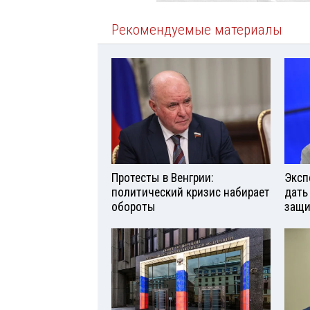
Рекомендуемые материалы
Протесты в Венгрии:
Эксп
политический кризис набирает
дать
обороты
защи