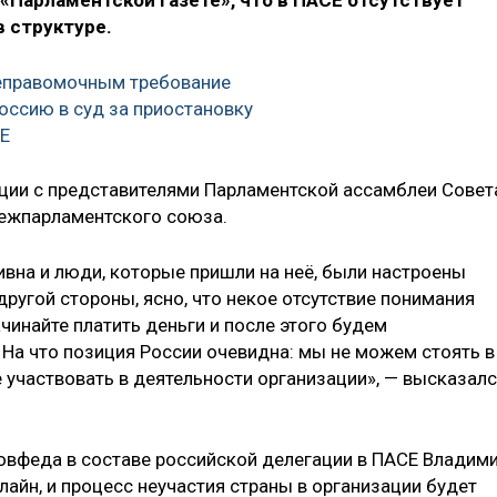
«Парламентской газете», что в ПАСЕ отсутствует
 структуре.
неправомочным требование
Россию в суд за приостановку
СЕ
ации с представителями Парламентской ассамблеи Совет
Межпарламентского союза.
ивна и люди, которые пришли на неё, были настроены
другой стороны, ясно, что некое отсутствие понимания
начинайте платить деньги и после этого будем
 На что позиция России очевидна: мы не можем стоять в
е участвовать в деятельности организации», — высказал
Совфеда в составе российской делегации в ПАСЕ Владим
лайн, и процесс неучастия страны в организации будет