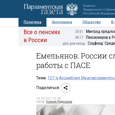
Издание
Федерального Собран
Российской Федераци
Политика
Экономика
Общество
В
Все о пенсиях
Фото
Авторы
Персоны
Мнения
Регионы
Минтруд предлож
20:01
Пенсионеров в Р
08:17
в России
Соцфонд: Средн
два дня назад
Емельянов: России с
работы с ПАСЕ
Тема:
137-я Ассамблея Межпарламентск
Поделиться
16.10.2017 15:39
Автор:
Ксения Редичкина