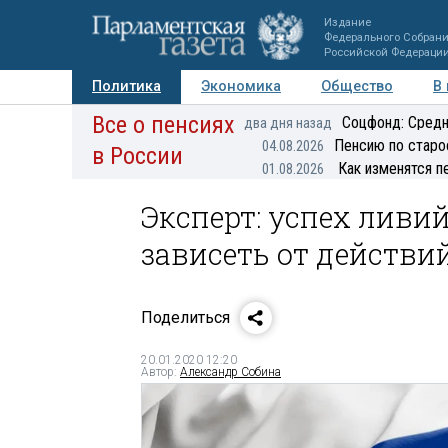
Издание
Федерального Собран
Российской Федераци
Политика
Экономика
Общество
В
Все о пенсиях
Фото
Авторы
Персоны
Мнения
Регионы
Соцфонд: Средн
два дня назад
Пенсию по старо
04.08.2026
в России
Как изменятся п
01.08.2026
Эксперт: успех ливи
зависеть от действи
Поделиться
20.01.2020 12:20
Автор:
Александр Собина