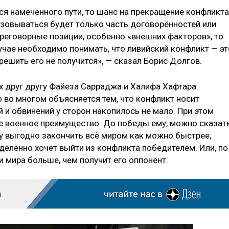
ся намеченного пути, то шанс на прекращение конфликта
лизовываться будет только часть договорённостей или
ереговорные позиции, особенно «внешних факторов», то
учае необходимо понимать, что ливийский конфликт — эт
ешить его не получится», — сказал Борис Долгов.
 друг другу Файеза Сарраджа и Халифа Хафтара
 во многом объясняется тем, что конфликт носит
 и обвинений у сторон накопилось не мало. При этом
е военное преимущество. До победы ему, можно сказать
у выгодно закончить всё миром как можно быстрее,
делённо хочет выйти из конфликта победителем. Или, по
и мира больше, чем получит его оппонент.