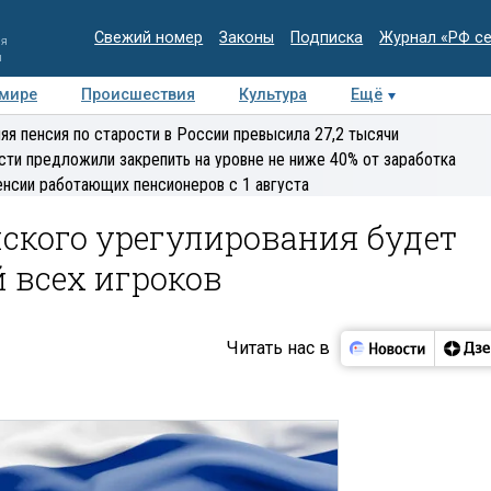
Свежий номер
Законы
Подписка
Журнал «РФ с
ия
и
 мире
Происшествия
Культура
Ещё
Медиацентр
Интервью
Колумнисты
Делова
яя пенсия по старости в России превысила 27,2 тысячи
эксперт
сти предложили закрепить на уровне не ниже 40% от заработка
енсии работающих пенсионеров с 1 августа
йского урегулирования будет
й всех игроков
Читать нас в