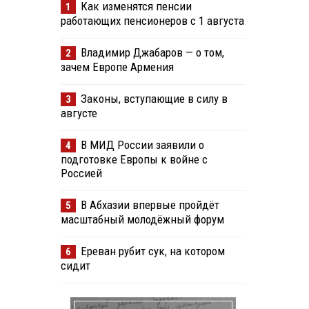
Как изменятся пенсии
1
работающих пенсионеров с 1 августа
Владимир Джабаров — о том,
2
зачем Европе Армения
Законы, вступающие в силу в
3
августе
В МИД России заявили о
4
подготовке Европы к войне с
Россией
В Абхазии впервые пройдёт
5
масштабный молодёжный форум
Ереван рубит сук, на котором
6
сидит