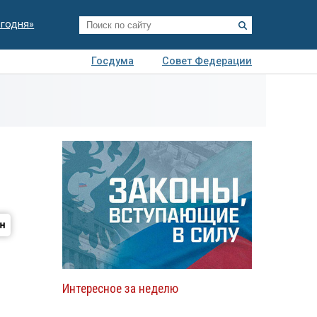
егодня»
Госдума
Совет Федерации
я
Авто
Недвижимость
Технологии
иза
Интересное за неделю