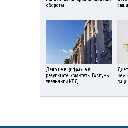
обороты
защи
Дело не в цифрах, а в
Диет
результате: комитеты Госдумы
чем 
увеличили КПД
паци