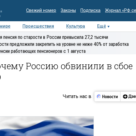
Свежий номер
Законы
Подписка
Журнал «РФ с
ия
и
 мире
Происшествия
Культура
Ещё
Медиацентр
Интервью
Колумнисты
Делова
я пенсия по старости в России превысила 27,2 тысячи
эксперт
ости предложили закрепить на уровне не ниже 40% от заработка
енсии работающих пенсионеров с 1 августа
очему Россию обвинили в сбое
О
Читать нас в