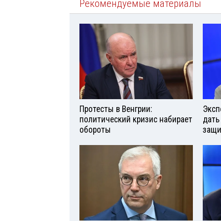
Рекомендуемые материалы
Протесты в Венгрии:
Эксп
политический кризис набирает
дать
обороты
защи