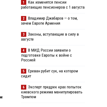
Как изменятся пенсии
1
работающих пенсионеров с 1 августа
Владимир Джабаров — о том,
2
зачем Европе Армения
Законы, вступающие в силу в
3
августе
В МИД России заявили о
4
подготовке Европы к войне с
Россией
Ереван рубит сук, на котором
5
сидит
Эксперт предрек крах попыток
6
киевского режима манипулировать
Трампом
ом