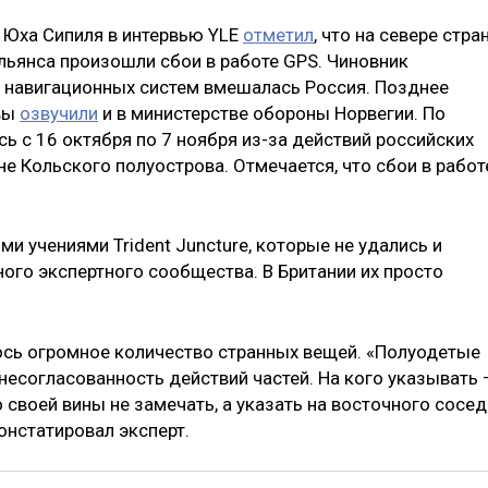
 Юха Сипиля в интервью YLE
отметил
, что на севере стра
льянса произошли сбои в работе GPS. Чиновник
 навигационных систем вмешалась Россия. Позднее
вы
озвучили
и в министерстве обороны Норвегии. По
ь с 16 октября по 7 ноября из-за действий российских
не Кольского полуострова. Отмечается, что сбои в работ
и учениями Trident Juncture, которые не удались и
ого экспертного сообщества. В Британии их просто
ось огромное количество странных вещей. «Полуодетые
 несогласованность действий частей. На кого указывать 
 своей вины не замечать, а указать на восточного сосед
онстатировал эксперт.