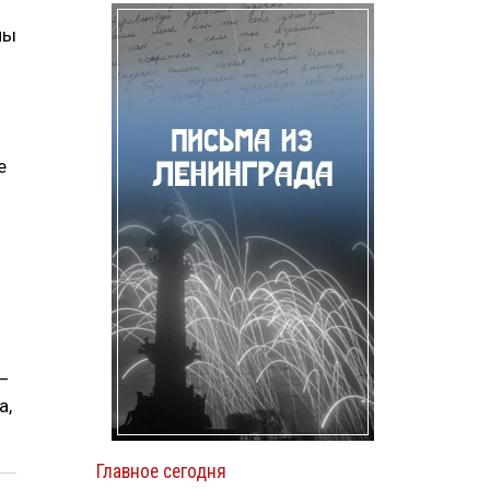
ны
е
—
а,
Главное сегодня