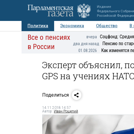
Издание
Федерального Собран
Российской Федераци
Политика
Экономика
Общество
В
Все о пенсиях
Фото
Авторы
Персоны
Мнения
Регионы
Соцфонд: Средня
вчера
Пенсию по стар
два дня назад
в России
Как изменятся п
01.08.2026
Эксперт объяснил, п
GPS на учениях НАТ
Поделиться
14.11.2018 14:57
Автор:
Иван Рощепий