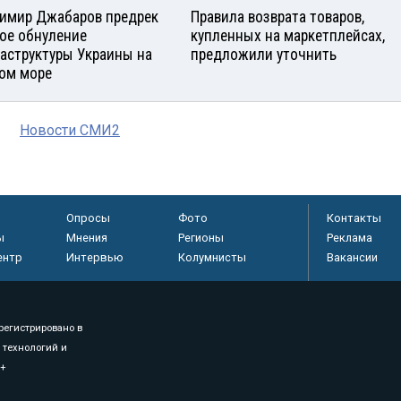
имир Джабаров предрек
Правила возврата товаров,
ое обнуление
купленных на маркетплейсах,
аструктуры Украины на
предложили уточнить
ом море
Новости СМИ2
Опросы
Фото
Контакты
ы
Мнения
Регионы
Реклама
ентр
Интервью
Колумнисты
Вакансии
регистрировано в
 технологий и
8+