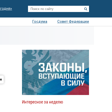
егодня»
Госдума
Совет Федерации
я
Авто
Недвижимость
Технологии
иза
Интересное за неделю