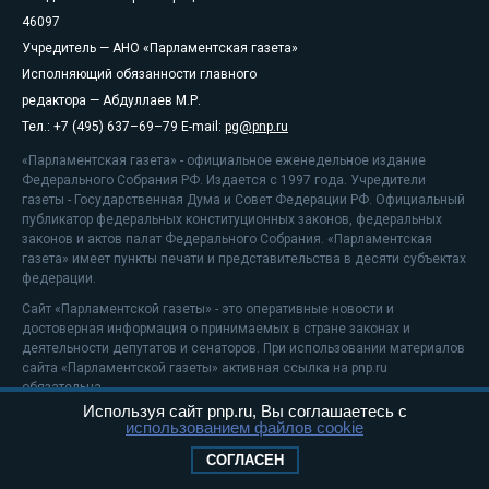
46097
Учредитель — АНО «Парламентская газета»
Исполняющий обязанности главного
редактора — Абдуллаев М.Р.
Тел.: +7 (495) 637–69–79 E-mail:
pg@pnp.ru
«Парламентская газета» - официальное еженедельное издание
Федерального Собрания РФ. Издается с 1997 года. Учредители
газеты - Государственная Дума и Совет Федерации РФ. Официальный
публикатор федеральных конституционных законов, федеральных
законов и актов палат Федерального Собрания. «Парламентская
газета» имеет пункты печати и представительства в десяти субъектах
федерации.
Сайт «Парламентской газеты» - это оперативные новости и
достоверная информация о принимаемых в стране законах и
деятельности депутатов и сенаторов. При использовании материалов
сайта «Парламентской газеты» активная ссылка на pnp.ru
обязательна.
Используя сайт pnp.ru, Вы соглашаетесь с
На информационном ресурсе применяются
рекомендательные
использованием файлов cookie
технологии
Положение о защите персональных данных
СОГЛАСЕН