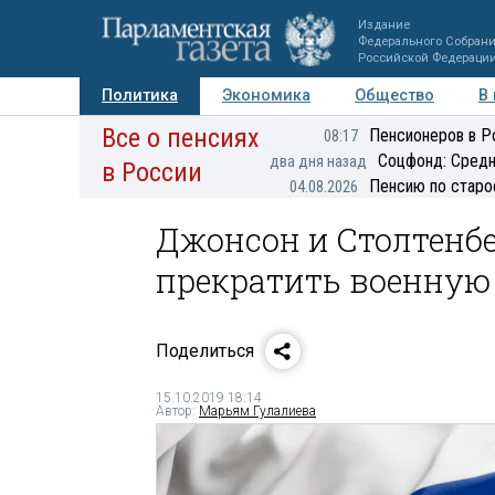
Издание
Федерального Собран
Российской Федераци
Политика
Экономика
Общество
В
Все о пенсиях
Фото
Авторы
Персоны
Мнения
Регионы
Пенсионеров в Р
08:17
Соцфонд: Средн
два дня назад
в России
Пенсию по старо
04.08.2026
Джонсон и Столтенб
прекратить военную
Поделиться
15.10.2019 18:14
Автор:
Марьям Гулалиева