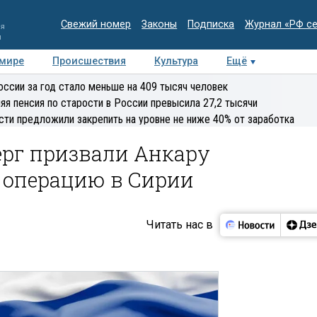
Свежий номер
Законы
Подписка
Журнал «РФ с
ия
и
 мире
Происшествия
Культура
Ещё
Медиацентр
Интервью
Колумнисты
Делова
оссии за год стало меньше на 409 тысяч человек
эксперт
яя пенсия по старости в России превысила 27,2 тысячи
сти предложили закрепить на уровне не ниже 40% от заработка
ерг призвали Анкару
 операцию в Сирии
Читать нас в