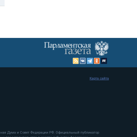
Карта сайта
енная Дума и Совет Федерации РФ. Официальный публикатор