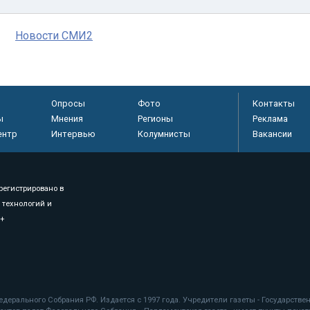
Новости СМИ2
Опросы
Фото
Контакты
ы
Мнения
Регионы
Реклама
ентр
Интервью
Колумнисты
Вакансии
регистрировано в
 технологий и
8+
.
дерального Собрания РФ. Издается с 1997 года. Учредители газеты - Государств