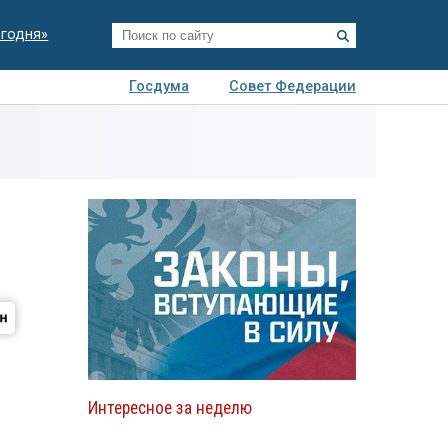
егодня»
Госдума
Совет Федерации
я
Авто
Недвижимость
Технологии
иза
Интересное за неделю