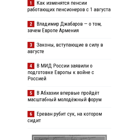
Как изменятся пенсии
1
работающих пенсионеров с 1 августа
Владимир Джабаров — о том,
2
зачем Европе Армения
Законы, вступающие в силу в
3
августе
В МИД России заявили о
4
подготовке Европы к войне с
Россией
В Абхазии впервые пройдёт
5
масштабный молодёжный форум
Ереван рубит сук, на котором
6
сидит