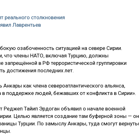
ит реального столкновения
аявил Лаврентьев
убокую озабоченность ситуацией на севере Сирии.
м, что члены НАТО, включая Турцию, должны
ме запрещённой в РФ террористической группировки
ть достижения последних лет.
ь Анкары как члена североатлантического альянса,
а в поддержке людей, бежавших от конфликта в Сирии».
т Реджеп Тайип Эрдоган объявил о начале военной
Сирии. Целью является создание там буферной зоны — о
аницы Турции. По замыслу Анкары, туда смогут вернуть
енцы.