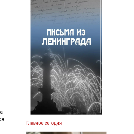
на
ся
Главное сегодня