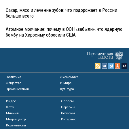
Сахар, мясо и лечение зубов: что подорожает в России
больше всего
Атомное молчание: почему в ООН «забыли», что ядерную
бомбу на Хиросиму сбросили США
Политика
Экономика
Общество
В мире
Происшествия
Культура
Видео
Опросы
Фото
Персоны
Мнения
Регионы
Медиацентр
Интервью
Колумнисты