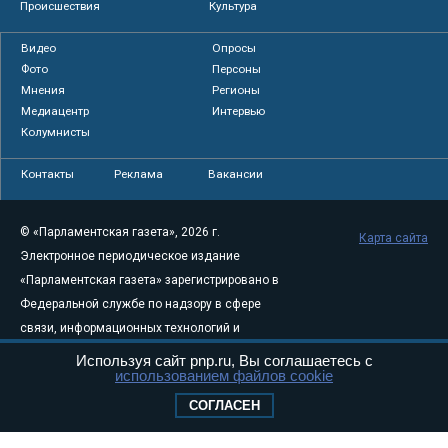
Происшествия
Культура
Видео
Опросы
Фото
Персоны
Мнения
Регионы
Медиацентр
Интервью
Колумнисты
Контакты
Реклама
Вакансии
© «Парламентская газета», 2026 г.
Карта сайта
Электронное периодическое издание
«Парламентская газета» зарегистрировано в
Федеральной службе по надзору в сфере
связи, информационных технологий и
массовых коммуникаций (Роскомнадзор) 05
Используя сайт pnp.ru, Вы соглашаетесь с
использованием файлов cookie
августа 2011 года. 18+
Свидетельство о регистрации Эл № ФС77-
СОГЛАСЕН
46097