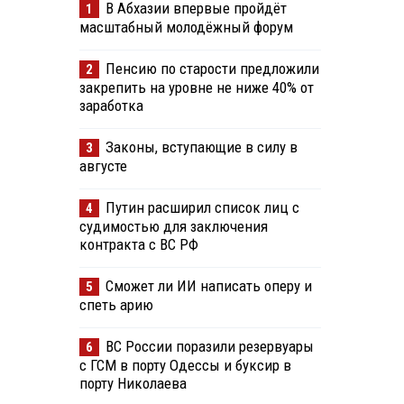
В Абхазии впервые пройдёт
1
масштабный молодёжный форум
Пенсию по старости предложили
2
закрепить на уровне не ниже 40% от
заработка
Законы, вступающие в силу в
3
августе
Путин расширил список лиц с
4
судимостью для заключения
контракта с ВС РФ
Сможет ли ИИ написать оперу и
5
спеть арию
ВС России поразили резервуары
6
с ГСМ в порту Одессы и буксир в
порту Николаева