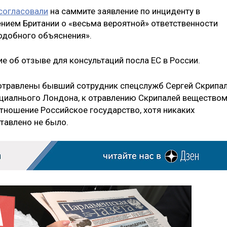
согласовали
на саммите заявление по инциденту в
ением Британии о «весьма вероятной» ответственности
подобного объяснения».
е об отзыве для консультаций посла ЕС в России.
 отравлены бывший сотрудник спецслужб Сергей Скрипа
ициалнього Лондона, к отравлению Скрипалей вещество
тношение Российское государство, хотя никаких
тавлено не было.