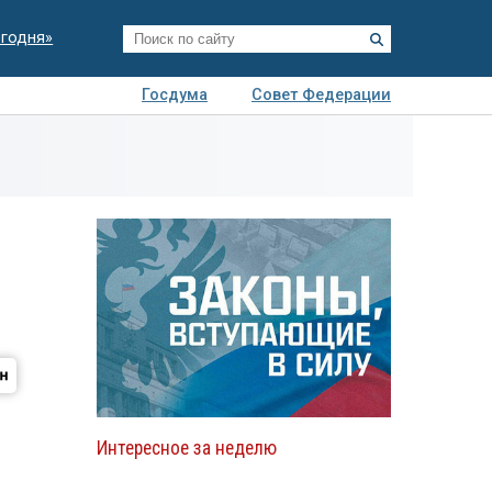
егодня»
Госдума
Совет Федерации
я
Авто
Недвижимость
Технологии
иза
Интересное за неделю