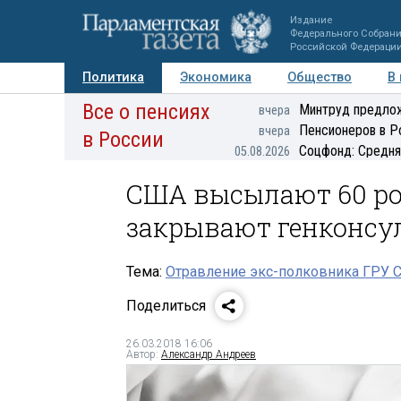
Издание
Федерального Собран
Российской Федераци
Политика
Экономика
Общество
В
Все о пенсиях
Фото
Авторы
Персоны
Мнения
Регионы
Минтруд предлож
вчера
Пенсионеров в Р
вчера
в России
Соцфонд: Средня
05.08.2026
США высылают 60 ро
закрывают генконсул
Тема:
Отравление экс-полковника ГРУ С
Поделиться
26.03.2018 16:06
Автор:
Александр Андреев