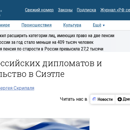
Свежий номер
Законы
Подписка
Журнал «РФ с
ия
и
 мире
Происшествия
Культура
Ещё
Медиацентр
Интервью
Колумнисты
Делова
ил расширить категории лиц, имеющих право на две пенсии
эксперт
оссии за год стало меньше на 409 тысяч человек
я пенсия по старости в России превысила 27,2 тысячи
ссийских дипломатов и
ьство в Сиэтле
ергея Скрипаля
Читать нас в