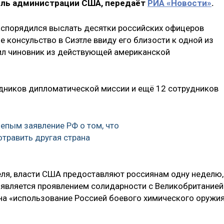
ль администрации США, передаёт
РИА «Новости»
.
аспорядился выслать десятки российских офицеров
 консульство в Сиэтле ввиду его близости к одной из
ил чиновник из действующей американской
рудников дипломатической миссии и ещё 12 сотрудников
лепым заявление РФ о том, что
отравить другая страна
ля, власти США предоставляют россиянам одну неделю,
 является проявлением солидарности с Великобританией
на «использование Россией боевого химического оружия