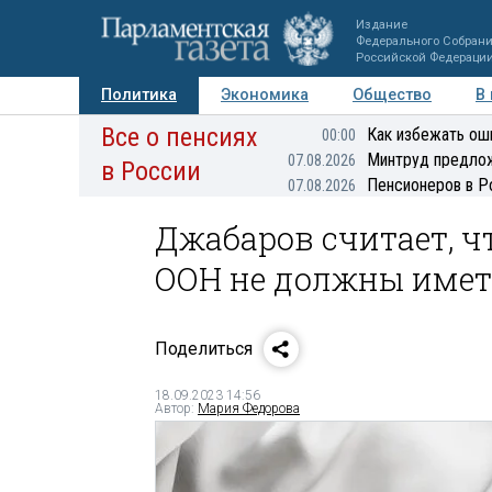
Издание
Федерального Собран
Российской Федераци
Политика
Экономика
Общество
В
Все о пенсиях
Фото
Авторы
Персоны
Мнения
Регионы
Как избежать ош
00:00
Минтруд предлож
07.08.2026
в России
Пенсионеров в Р
07.08.2026
Джабаров считает, ч
ООН не должны имет
Поделиться
18.09.2023 14:56
Автор:
Мария Федорова