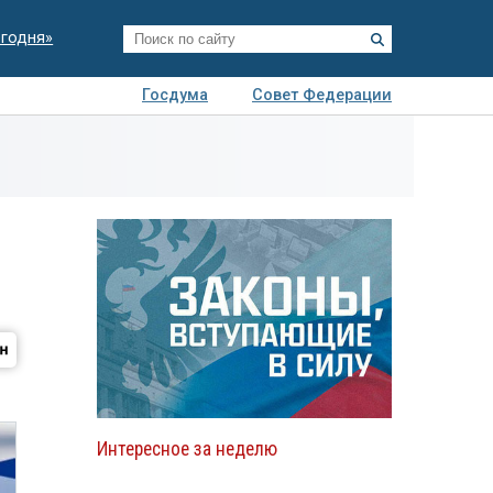
егодня»
Госдума
Совет Федерации
я
Авто
Недвижимость
Технологии
иза
Интересное за неделю