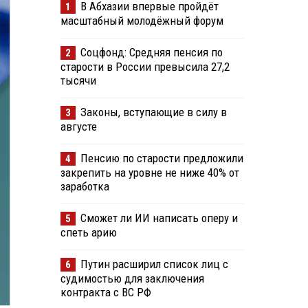
В Абхазии впервые пройдёт
1
масштабный молодёжный форум
Соцфонд: Средняя пенсия по
2
старости в России превысила 27,2
тысячи
Законы, вступающие в силу в
3
августе
Пенсию по старости предложили
4
закрепить на уровне не ниже 40% от
заработка
Сможет ли ИИ написать оперу и
5
спеть арию
Путин расширил список лиц с
6
судимостью для заключения
контракта с ВС РФ