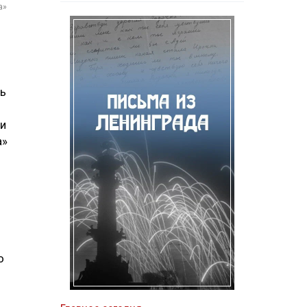
а»
ть
ти
а»
о