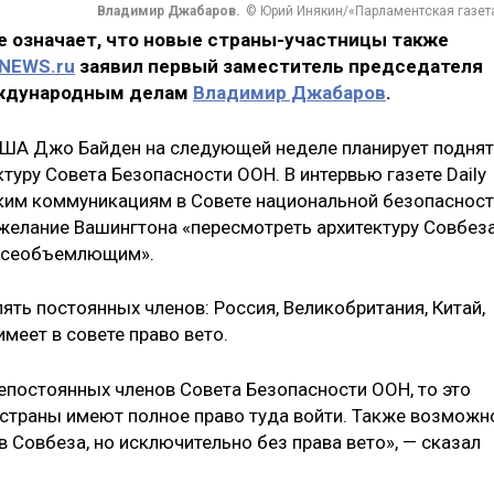
Владимир Джабаров.
© Юрий Инякин/«Парламентская газет
е означает, что новые страны-участницы также
NEWS.ru
заявил первый заместитель председателя
еждународным делам
Владимир Джабаров
.
 США Джо Байден на следующей неделе планирует подня
ктуру Совета Безопасности ООН. В интервью газете Daily
ским коммуникациям в Совете национальной безопаснос
желание Вашингтона «пересмотреть архитектуру Совбез
 всеобъемлющим».
ять постоянных членов: Россия, Великобритания, Китай,
меет в совете право вето.
непостоянных членов Совета Безопасности ООН, то это
 страны имеют полное право туда войти. Также возможн
 Совбеза, но исключительно без права вето», — сказал