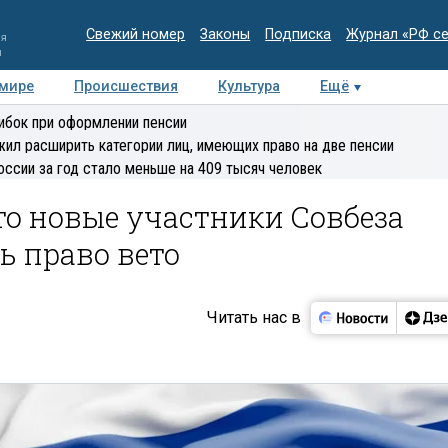
Свежий номер
Законы
Подписка
Журнал «РФ с
ия
и
 мире
Происшествия
Культура
Ещё
Медиацентр
Интервью
Колумнисты
Делова
ибок при оформлении пенсии
эксперт
ил расширить категории лиц, имеющих право на две пенсии
оссии за год стало меньше на 409 тысяч человек
то новые участники Совбеза
ь право вето
Читать нас в