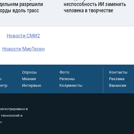
дельням разрешили
неспособность ИИ заменить
орды вдоль трасс
человека в творчестве
Новости СМИ2
Новости МирТесен
Опросы
Фото
Контакты
ы
Мнения
Регионы
Реклама
ентр
Интервью
Колумнисты
Вакансии
регистрировано в
 технологий и
8+