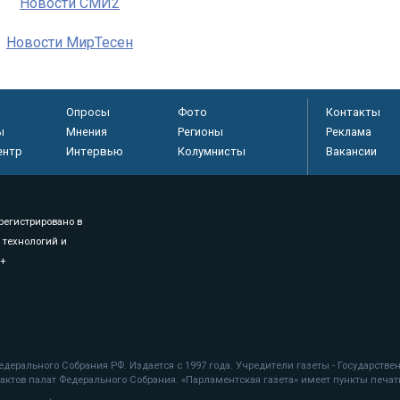
Новости СМИ2
Новости МирТесен
Опросы
Фото
Контакты
ы
Мнения
Регионы
Реклама
ентр
Интервью
Колумнисты
Вакансии
регистрировано в
 технологий и
8+
.
дерального Собрания РФ. Издается с 1997 года. Учредители газеты - Государств
ктов палат Федерального Собрания. «Парламентская газета» имеет пункты печати