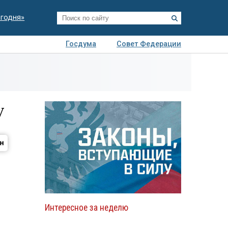
егодня»
Госдума
Совет Федерации
я
Авто
Недвижимость
Технологии
иза
у
Интересное за неделю