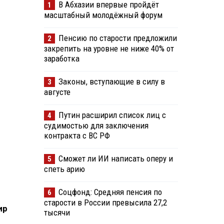
В Абхазии впервые пройдёт
1
масштабный молодёжный форум
Пенсию по старости предложили
2
закрепить на уровне не ниже 40% от
заработка
Законы, вступающие в силу в
3
августе
Путин расширил список лиц с
4
судимостью для заключения
контракта с ВС РФ
Сможет ли ИИ написать оперу и
5
спеть арию
Соцфонд: Средняя пенсия по
6
старости в России превысила 27,2
ир
тысячи