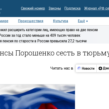
Свежий номер
Законы
Подписка
Журнал «РФ с
ия
и
 мире
Происшествия
Культура
Ещё
Медиацентр
Интервью
Колумнисты
Делова
жил расширить категории лиц, имеющих право на две пенсии
эксперт
России за год стало меньше на 409 тысяч человек
я пенсия по старости в России превысила 27,2 тысячи
нсы Порошенко сесть в тюрьм
Читать нас в