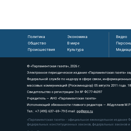
Политика
Экономика
Видео
Общество
В мире
Персон
Происшествия
Культура
Медиац
© «Парламентская газета», 2026 г.
Электронное периодическое издание «Парламентская газета» за
Федеральной службе по надзору в сфере связи, информационных
массовых коммуникаций (Роскомнадзор) 05 августа 2011 года. 1
Свидетельство о регистрации Эл № ФС77-46097
Учредитель — АНО «Парламентская газета»
Исполняющий обязанности главного редактора — Абдуллаев М.Р
Тел.: +7 (495) 637–69–79 E-mail:
pg@pnp.ru
«Парламентская газета» - официальное еженедельное издание Фе
федеральных конституционных законов, федеральных законов и а