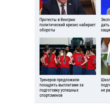
Протесты в Венгрии:
Эксп
политический кризис набирает
дать
обороты
защи
Тренеров предложили
Школ
поощрять выплатами за
подг
подготовку успешных
не р
спортсменов