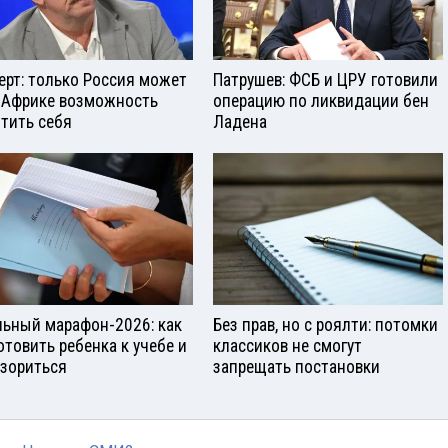
ерт: только Россия может
Патрушев: ФСБ и ЦРУ готовили
 Африке возможность
операцию по ликвидации бен
тить себя
Ладена
ьный марафон-2026: как
Без прав, но с роялти: потомки
отовить ребенка к учебе и
классиков не смогут
азориться
запрещать постановки