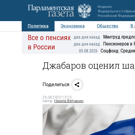
Издание
Федерального Собран
Российской Федераци
Политика
Экономика
Общество
В
Все о пенсиях
Фото
Авторы
Персоны
Мнения
Регионы
Минтруд предло
два дня назад
Пенсионеров в 
два дня назад
в России
Соцфонд: Средня
05.08.2026
Джабаров оценил ша
Поделиться
26.06.2020 13:23
Автор:
Никита Вятчанин