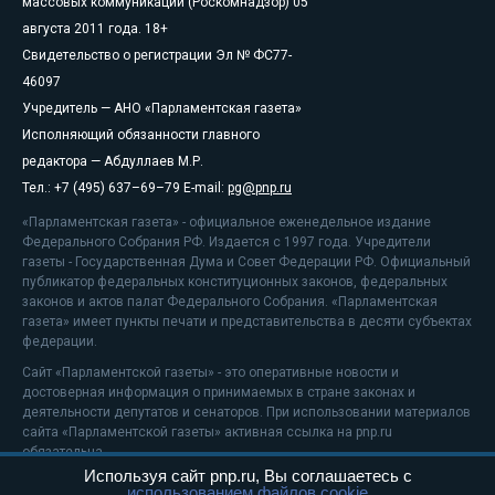
массовых коммуникаций (Роскомнадзор) 05
августа 2011 года. 18+
Свидетельство о регистрации Эл № ФС77-
46097
Учредитель — АНО «Парламентская газета»
Исполняющий обязанности главного
редактора — Абдуллаев М.Р.
Тел.: +7 (495) 637–69–79 E-mail:
pg@pnp.ru
«Парламентская газета» - официальное еженедельное издание
Федерального Собрания РФ. Издается с 1997 года. Учредители
газеты - Государственная Дума и Совет Федерации РФ. Официальный
публикатор федеральных конституционных законов, федеральных
законов и актов палат Федерального Собрания. «Парламентская
газета» имеет пункты печати и представительства в десяти субъектах
федерации.
Сайт «Парламентской газеты» - это оперативные новости и
достоверная информация о принимаемых в стране законах и
деятельности депутатов и сенаторов. При использовании материалов
сайта «Парламентской газеты» активная ссылка на pnp.ru
обязательна.
Используя сайт pnp.ru, Вы соглашаетесь с
На информационном ресурсе применяются
рекомендательные
использованием файлов cookie