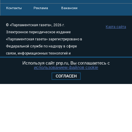
Контакты
Реклама
Вакансии
© «Парламентская газета», 2026 г.
Карта сайта
Электронное периодическое издание
«Парламентская газета» зарегистрировано в
Федеральной службе по надзору в сфере
связи, информационных технологий и
массовых коммуникаций (Роскомнадзор) 05
Используя сайт pnp.ru, Вы соглашаетесь с
использованием файлов cookie
августа 2011 года. 18+
Свидетельство о регистрации Эл № ФС77-
СОГЛАСЕН
46097
Учредитель — АНО «Парламентская газета»
Исполняющий обязанности главного
редактора — Абдуллаев М.Р.
Тел.: +7 (495) 637–69–79 E-mail:
pg@pnp.ru
«Парламентская газета» - официальное еженедельное издание
Федерального Собрания РФ. Издается с 1997 года. Учредители
газеты - Государственная Дума и Совет Федерации РФ. Официальный