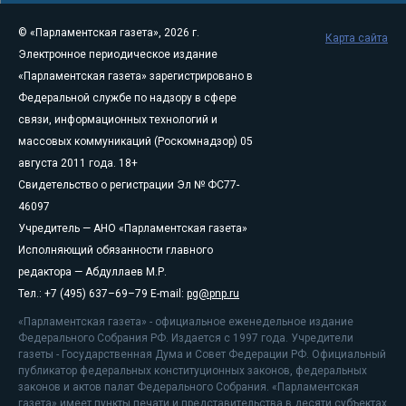
© «Парламентская газета», 2026 г.
Карта сайта
Электронное периодическое издание
«Парламентская газета» зарегистрировано в
Федеральной службе по надзору в сфере
связи, информационных технологий и
массовых коммуникаций (Роскомнадзор) 05
августа 2011 года. 18+
Свидетельство о регистрации Эл № ФС77-
46097
Учредитель — АНО «Парламентская газета»
Исполняющий обязанности главного
редактора — Абдуллаев М.Р.
Тел.: +7 (495) 637–69–79 E-mail:
pg@pnp.ru
«Парламентская газета» - официальное еженедельное издание
Федерального Собрания РФ. Издается с 1997 года. Учредители
газеты - Государственная Дума и Совет Федерации РФ. Официальный
публикатор федеральных конституционных законов, федеральных
законов и актов палат Федерального Собрания. «Парламентская
газета» имеет пункты печати и представительства в десяти субъектах