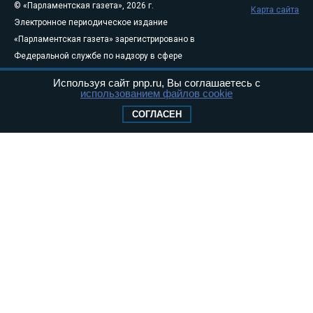
© «Парламентская газета», 2026 г.
Карта сайта
Электронное периодическое издание
«Парламентская газета» зарегистрировано в
Федеральной службе по надзору в сфере
связи, информационных технологий и
Используя сайт pnp.ru, Вы соглашаетесь с
массовых коммуникаций (Роскомнадзор) 05
использованием файлов cookie
августа 2011 года. 18+
СОГЛАСЕН
Свидетельство о регистрации Эл № ФС77-
46097
Учредитель — АНО «Парламентская газета»
Исполняющий обязанности главного
редактора — Абдуллаев М.Р.
Тел.: +7 (495) 637–69–79 E-mail:
pg@pnp.ru
«Парламентская газета» - официальное еженедельное издание
Федерального Собрания РФ. Издается с 1997 года. Учредители
газеты - Государственная Дума и Совет Федерации РФ. Официальный
публикатор федеральных конституционных законов, федеральных
законов и актов палат Федерального Собрания. «Парламентская
газета» имеет пункты печати и представительства в десяти субъектах
федерации.