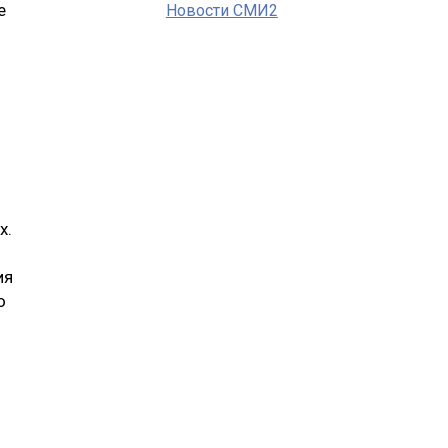
е
Новости СМИ2
х.
ия
о