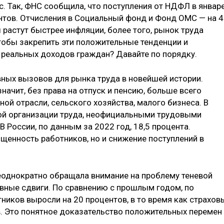
. Так, ФНС сообщила, что поступления от НДФЛ в январ
ентов. Отчисления в Социальный фонд и Фонд ОМС — на 
ы растут быстрее инфляции, более того, рынок труда
чтобы закрепить эти положительные тенденции и
реальных доходов граждан? Давайте по порядку.
вных вызовов для рынка труда в новейшей истории.
начит, без права на отпуск и пенсию, больше всего
ной отрасли, сельского хозяйства, малого бизнеса. В
й организации труда, неофициальными трудовыми
 России, по данным за 2022 год, 18,5 процента.
щенность работников, но и снижение поступлений в
еоднократно обращала внимание на проблему теневой
ивные сдвиги. По сравнению с прошлым годом, по
иков выросли на 20 процентов, в то время как страхов
. Это понятное доказательство положительных перемен