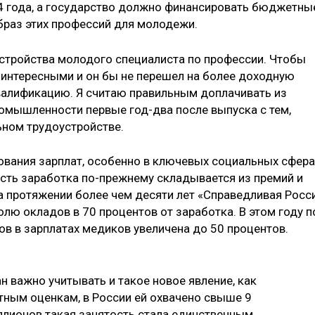
4 года, а государство должно финансировать бюджетны
браз этих профессий для молодежи.
устройства молодого специалиста по профессии. Чтобы
и интересными и он бы не перешел на более доходную
квалификацию. Я считаю правильным доплачивать из
мышленности первые год-два после выпуска с тем,
ьном трудоустройстве.
ования зарплат, особенно в ключевых социальных сфера
сть заработка по-прежнему складывается из премий и
а протяжении более чем десяти лет «Справедливая Росс
олю окладов в 70 процентов от заработка. В этом году п
в в зарплатах медиков увеличена до 50 процентов.
н важно учитывать и такое новое явление, как
тным оценкам, в России ей охвачено свыше 9
ллионов такая занятость стала единственным