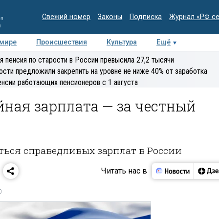
Свежий номер
Законы
Подписка
Журнал «РФ с
ия
и
 мире
Происшествия
Культура
Ещё
Медиацентр
Интервью
Колумнисты
Делова
я пенсия по старости в России превысила 27,2 тысячи
эксперт
ости предложили закрепить на уровне не ниже 40% от заработка
енсии работающих пенсионеров с 1 августа
йная зарплата — за честный
ться справедливых зарплат в России
Читать нас в
0