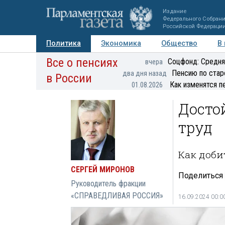
Издание
Федерального Собран
Российской Федераци
Политика
Экономика
Общество
В
Все о пенсиях
Фото
Авторы
Персоны
Мнения
Регионы
Соцфонд: Средня
вчера
Пенсию по стар
два дня назад
в России
Как изменятся п
01.08.2026
Досто
труд
Как доби
СЕРГЕЙ МИРОНОВ
Поделиться
Руководитель фракции
«СПРАВЕДЛИВАЯ РОССИЯ»
16.09.2024 00:0