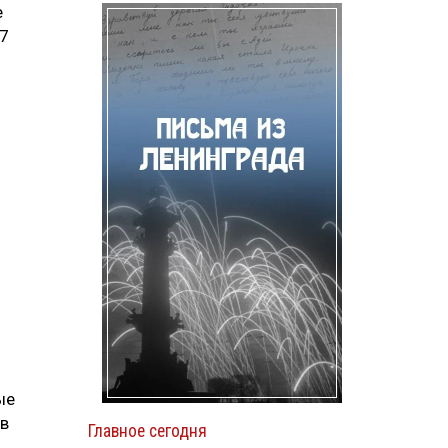
е
47
ые
 в
Главное сегодня