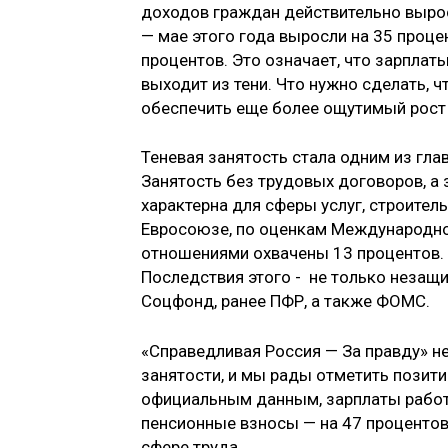
доходов граждан действительно вырос
— мае этого года выросли на 35 проц
процентов. Это означает, что зарплат
выходит из тени. Что нужно сделать, 
обеспечить еще более ощутимый рост 
Теневая занятость стала одним из гла
Занятость без трудовых договоров, а з
характерна для сферы услуг, строитель
Евросоюзе, по оценкам Международно
отношениями охвачены 13 процентов. В
Последствия этого - не только незащи
Соцфонд, ранее ПФР, а также ФОМС.
«Справедливая Россия — За правду» н
занятости, и мы рады отметить позит
официальным данным, зарплаты работн
пенсионные взносы — на 47 процентов
сфере труда.