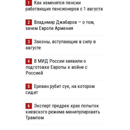
Как изменятся пенсии
1
работающих пенсионеров с 1 августа
Владимир Джабаров — о том,
2
зачем Европе Армения
Законы, вступающие в силу в
3
августе
В МИД России заявили о
4
подготовке Европы к войне с
Россией
Ереван рубит сук, на котором
5
сидит
Эксперт предрек крах попыток
6
киевского режима манипулировать
Трампом