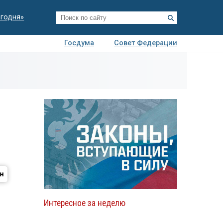
егодня»
Госдума
Совет Федерации
я
Авто
Недвижимость
Технологии
иза
Интересное за неделю