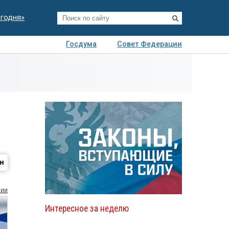
егодня»
Госдума
Совет Федерации
я
Авто
Недвижимость
Технологии
иза
сии
Интересное за неделю