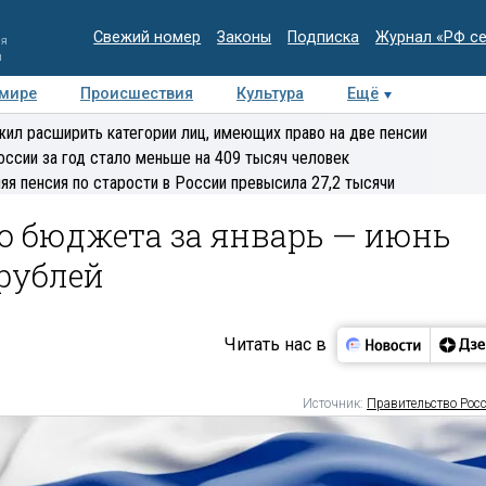
Свежий номер
Законы
Подписка
Журнал «РФ с
ия
и
 мире
Происшествия
Культура
Ещё
Медиацентр
Интервью
Колумнисты
Делова
ил расширить категории лиц, имеющих право на две пенсии
эксперт
оссии за год стало меньше на 409 тысяч человек
яя пенсия по старости в России превысила 27,2 тысячи
о бюджета за январь — июнь
 рублей
Читать нас в
Источник:
Правительство Рос