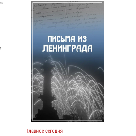
а»
и
Главное сегодня