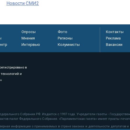
Новости СМИ2
Опросы
Фото
Контакты
ы
Мнения
Регионы
Реклама
ентр
Интервью
Колумнисты
Вакансии
регистрировано в
 технологий и
8+
.
дерального Собрания РФ. Издается с 1997 года. Учредители газеты - Государств
ктов палат Федерального Собрания. «Парламентская газета» имеет пункты печати
оверная информация о принимаемых в стране законах и деятельности депутатов и