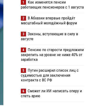
Как изменятся пенсии
1
работающих пенсионеров с 1 августа
В Абхазии впервые пройдёт
2
масштабный молодёжный форум
Законы, вступающие в силу в
3
августе
Пенсию по старости предложили
4
закрепить на уровне не ниже 40% от
заработка
Путин расширил список лиц с
5
судимостью для заключения
контракта с ВС РФ
Сможет ли ИИ написать оперу и
6
спеть арию