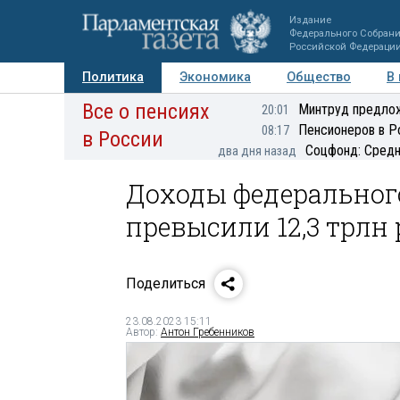
Издание
Федерального Собран
Российской Федераци
Политика
Экономика
Общество
В
Все о пенсиях
Фото
Авторы
Персоны
Мнения
Регионы
Минтруд предлож
20:01
Пенсионеров в Р
08:17
в России
Соцфонд: Средн
два дня назад
Доходы федеральног
превысили 12,3 трлн
Поделиться
23.08.2023 15:11
Автор:
Антон Гребенников