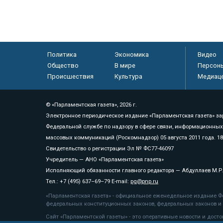
Политика
Экономика
Видео
Общество
В мире
Персон
Происшествия
Культура
Медиац
© «Парламентская газета», 2026 г.
Электронное периодическое издание «Парламентская газета» за
Федеральной службе по надзору в сфере связи, информационных
массовых коммуникаций (Роскомнадзор) 05 августа 2011 года. 1
Свидетельство о регистрации Эл № ФС77-46097
Учредитель — АНО «Парламентская газета»
Исполняющий обязанности главного редактора — Абдуллаев М.Р
Тел.: +7 (495) 637–69–79 E-mail:
pg@pnp.ru
«Парламентская газета» - официальное еженедельное издание Фе
федеральных конституционных законов, федеральных законов и а
Сайт «Парламентской газеты» - это оперативные новости и дост