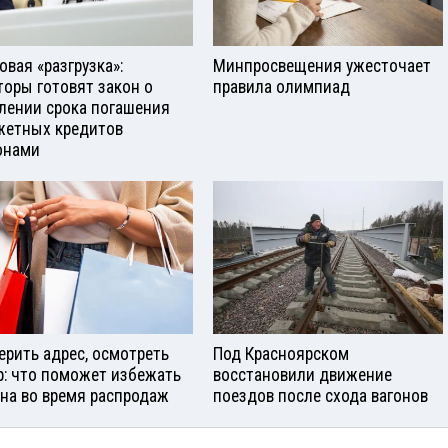
овая «разгрузка»:
Минпросвещения ужесточает
торы готовят закон о
правила олимпиад
лении срока погашения
етных кредитов
онами
ерить адрес, осмотреть
Под Красноярском
р: что поможет избежать
восстановили движение
на во время распродаж
поездов после схода вагонов