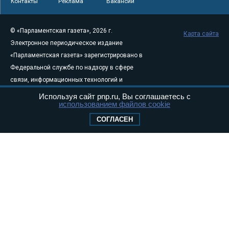
Контакты
Реклама
Вакансии
© «Парламентская газета», 2026 г.
Карта сайта
Электронное периодическое издание
«Парламентская газета» зарегистрировано в
Федеральной службе по надзору в сфере
связи, информационных технологий и
массовых коммуникаций (Роскомнадзор) 05
Используя сайт pnp.ru, Вы соглашаетесь с
использованием файлов cookie
августа 2011 года. 18+
Свидетельство о регистрации Эл № ФС77-
СОГЛАСЕН
46097
Учредитель — АНО «Парламентская газета»
Исполняющий обязанности главного
редактора — Абдуллаев М.Р.
Тел.: +7 (495) 637–69–79 E-mail:
pg@pnp.ru
«Парламентская газета» - официальное еженедельное издание
Федерального Собрания РФ. Издается с 1997 года. Учредители
газеты - Государственная Дума и Совет Федерации РФ. Официальный
публикатор федеральных конституционных законов, федеральных