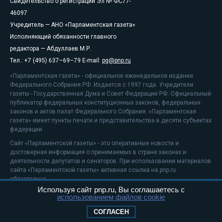
Свидетельство о регистрации Эл № ФС77-
46097
Учредитель — АНО «Парламентская газета»
Исполняющий обязанности главного
редактора — Абдуллаев М.Р.
Тел.: +7 (495) 637–69–79 E-mail:
pg@pnp.ru
«Парламентская газета» - официальное еженедельное издание
Федерального Собрания РФ. Издается с 1997 года. Учредители
газеты - Государственная Дума и Совет Федерации РФ. Официальный
публикатор федеральных конституционных законов, федеральных
законов и актов палат Федерального Собрания. «Парламентская
газета» имеет пункты печати и представительства в десяти субъектах
федерации.
Сайт «Парламентской газеты» - это оперативные новости и
достоверная информация о принимаемых в стране законах и
деятельности депутатов и сенаторов. При использовании материалов
сайта «Парламентской газеты» активная ссылка на pnp.ru
обязательна.
Используя сайт pnp.ru, Вы соглашаетесь с
На информационном ресурсе применяются
рекомендательные
использованием файлов cookie
технологии
Положение о защите персональных данных
СОГЛАСЕН