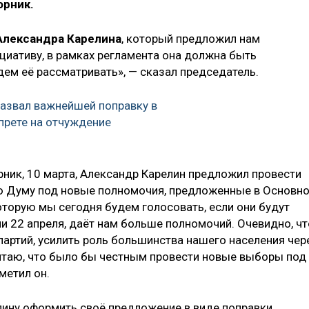
орник.
Александра Карелина
, который предложил нам
циативу, в рамках регламента она должна быть
удем её рассматривать», — сказал председатель.
азвал важнейшей поправку в
прете на отчуждение
рник, 10 марта, Александр Карелин предложил провести
 Думу под новые полномочия, предложенные в Основн
которую мы сегодня будем голосовать, если они будут
и 22 апреля, даёт нам больше полномочий. Очевидно, чт
партий, усилить роль большинства нашего населения чер
читаю, что было бы честным провести новые выборы под
метил он.
лину оформить своё предложение в виде поправки,