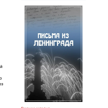
ой
о
ез