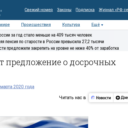
Свежий номер
Законы
Подписка
Журнал «РФ с
ия
и
 мире
Происшествия
Культура
Ещё
Медиацентр
Интервью
Колумнисты
Делова
оссии за год стало меньше на 409 тысяч человек
эксперт
яя пенсия по старости в России превысила 27,2 тысячи
сти предложили закрепить на уровне не ниже 40% от заработка
т предложение о досрочных
марта 2020 года
Читать нас в