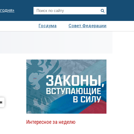
егодня»
Госдума
Совет Федерации
я
Авто
Недвижимость
Технологии
иза
Интересное за неделю