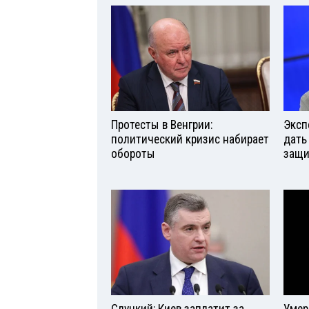
Протесты в Венгрии:
Эксп
политический кризис набирает
дать
обороты
защи
Слуцкий: Киев заплатит за
Умер