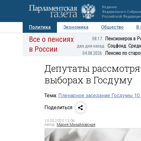
Издание
Федерального Собран
Российской Федераци
Политика
Экономика
Общество
В
Все о пенсиях
Фото
Авторы
Персоны
Мнения
Регионы
Пенсионеров в Р
08:17
Соцфонд: Средн
два дня назад
в России
Пенсию по старо
04.08.2026
Депутаты рассмотря
выборах в Госдуму
Тема:
Пленарное заседание Госдумы 10 
Поделиться
10.03.2020 13:06
Автор:
Мария Михайловская