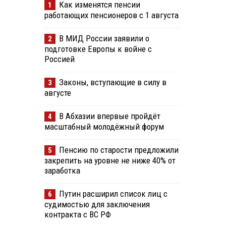
Как изменятся пенсии
1
работающих пенсионеров с 1 августа
В МИД России заявили о
2
подготовке Европы к войне с
Россией
Законы, вступающие в силу в
3
августе
В Абхазии впервые пройдёт
4
масштабный молодёжный форум
Пенсию по старости предложили
5
закрепить на уровне не ниже 40% от
заработка
Путин расширил список лиц с
6
судимостью для заключения
контракта с ВС РФ