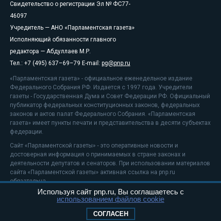
Свидетельство о регистрации Эл № ФС77-
46097
Учредитель — АНО «Парламентская газета»
Исполняющий обязанности главного
редактора — Абдуллаев М.Р.
Тел.: +7 (495) 637–69–79 E-mail:
pg@pnp.ru
«Парламентская газета» - официальное еженедельное издание
Федерального Собрания РФ. Издается с 1997 года. Учредители
газеты - Государственная Дума и Совет Федерации РФ. Официальный
публикатор федеральных конституционных законов, федеральных
законов и актов палат Федерального Собрания. «Парламентская
газета» имеет пункты печати и представительства в десяти субъектах
федерации.
Сайт «Парламентской газеты» - это оперативные новости и
достоверная информация о принимаемых в стране законах и
деятельности депутатов и сенаторов. При использовании материалов
сайта «Парламентской газеты» активная ссылка на pnp.ru
обязательна.
Используя сайт pnp.ru, Вы соглашаетесь с
На информационном ресурсе применяются
рекомендательные
использованием файлов cookie
технологии
Положение о защите персональных данных
СОГЛАСЕН